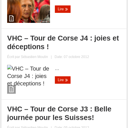
Lire
VHC – Tour de Corse J4 : joies et
déceptions !
Écrit par
Sébastien Moulin
|
Date: 07 octobre 2012
...
Lire
VHC – Tour de Corse J3 : Belle
journée pour les Suisses!
Écrit par
Sébastien Moulin
|
Date: 05 octobre 2012