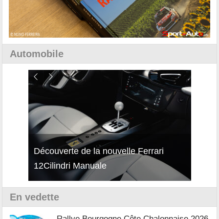
Automobile
isses
Découverte de la nouvelle Ferrari
Essai
12Cilindri Manuale
Shift
En vedette
Rallye Bourgogne Côte Chalonnaise 2026