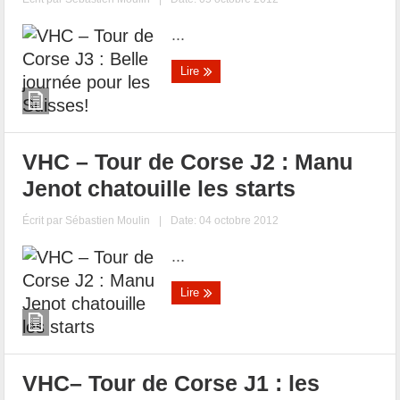
...
Lire
VHC – Tour de Corse J2 : Manu
Jenot chatouille les starts
Écrit par
Sébastien Moulin
|
Date: 04 octobre 2012
...
Lire
VHC– Tour de Corse J1 : les