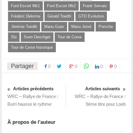
Ford Escort Mk1
Ford Escort Mk2
Frank Servais
Frédéric Delorme
Gérald Toedtli
GTO Evolution
Jérémie Toedtli
Manu Guex
Manu Jenot
Porsche
Slo
Sven Oeschger
Tour de Corse
Tour de Corse historique
Partager
0
0
0
0
Articles précédents
Articles suivants
WRC – Rallye de France :
WRC – Rallye de France :
Burri hausse le rythme
9ème titre pour Loeb
À propos de l'auteur