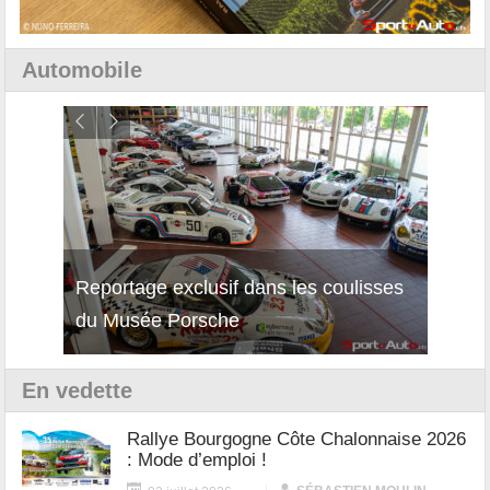
Automobile
Reportage exclusif dans les coulisses
Découverte de la nouvelle Ferrari
Essai
du Musée Porsche
12Cilindri Manuale
Shift
En vedette
Rallye Bourgogne Côte Chalonnaise 2026
: Mode d’emploi !