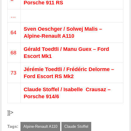
Porsche 911 RS
…
Sven Oeschger / Solwej Malis –
64
Alpine-Renault A110
Gérald Toedtli / Manu Guex – Ford
68
Escort Mk1
Jérémie Toedtli / Frédéric Delorme –
73
Ford Escort RS Mk2
Claude Stoffel / Isabelle Crausaz –
Porsche 914/6
]]>
Tags:
Alpine-Renault A110
Claude Stoffel