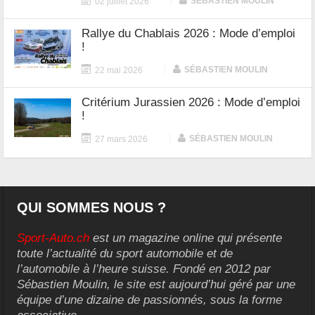
|
SÉBASTIEN MOULIN
02 juillet 2026
Rallye du Chablais 2026 : Mode d’emploi
!
|
SÉBASTIEN MOULIN
22 mai 2026
Critérium Jurassien 2026 : Mode d’emploi
!
|
SÉBASTIEN MOULIN
27 mars 2026
QUI SOMMES NOUS ?
Sport-Auto.ch
est un magazine online qui présente
toute l’actualité du sport automobile et de
l’automobile à l’heure suisse. Fondé en 2012 par
Sébastien Moulin, le site est aujourd’hui géré par une
équipe d’une dizaine de passionnés, sous la forme