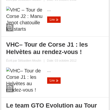
...
Lire
VHC– Tour de Corse J1 : les
Helvètes au rendez-vous !
Écrit par
Sébastien Moulin
|
Date: 03 octobre 2012
...
Lire
Le team GTO Evolution au Tour