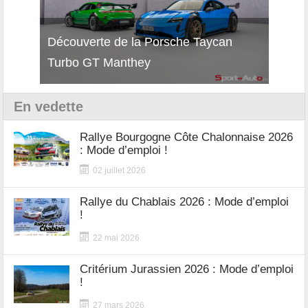
ec e-
Découverte de la Porsche Taycan
Décou
Turbo GT Manthey
au Re
En vedette
Rallye Bourgogne Côte Chalonnaise 2026
: Mode d’emploi !
02 juillet 2026
Rallye du Chablais 2026 : Mode d’emploi
!
22 mai 2026
Critérium Jurassien 2026 : Mode d’emploi
!
27 mars 2026