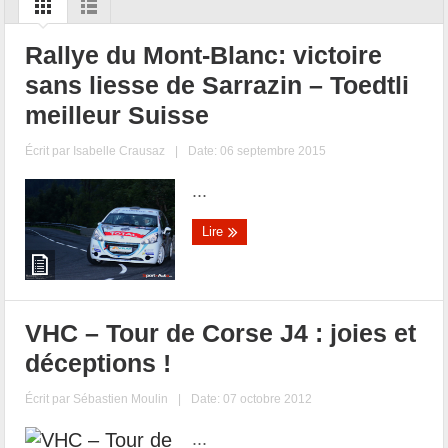
Rallye du Mont-Blanc: victoire
sans liesse de Sarrazin – Toedtli
meilleur Suisse
Écrit par
Isabelle Crausaz
|
Date: 06 septembre 2015
...
Lire
VHC – Tour de Corse J4 : joies et
déceptions !
Écrit par
Sébastien Moulin
|
Date: 07 octobre 2012
...