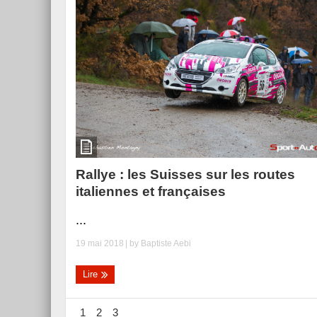
Rallye : les Suisses sur les routes
italiennes et françaises
...
19 mai 2018
| by
Baptiste Aebi
Lire
1
2
3