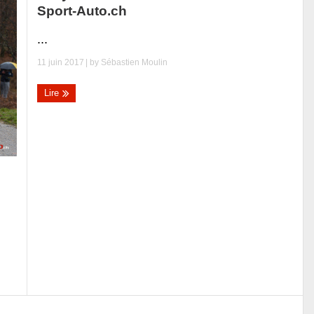
Sport-Auto.ch
...
11 juin 2017
| by
Sébastien Moulin
Lire