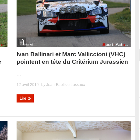
ort
Ivan Ballinari et Marc Valliccioni (VHC)
pointent en tête du Critérium Jurassien
e
...
12 avril 2019
| by
Jean-Baptiste Lassaux
Lire