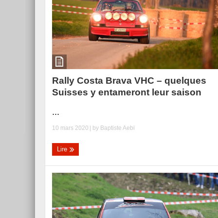
Rally Costa Brava VHC – quelques
Suisses y entameront leur saison
...
10 mars 2020
| by
Baptiste Aebi
Lire