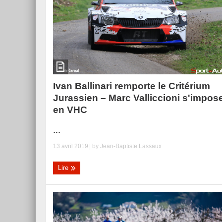
Essai – Morgan Supersp
Ivan Ballinari remporte le Critérium
Jurassien – Marc Valliccioni s'impos
en VHC
...
13 avril 2019
| by
Jean-Baptiste Lassaux
Lire