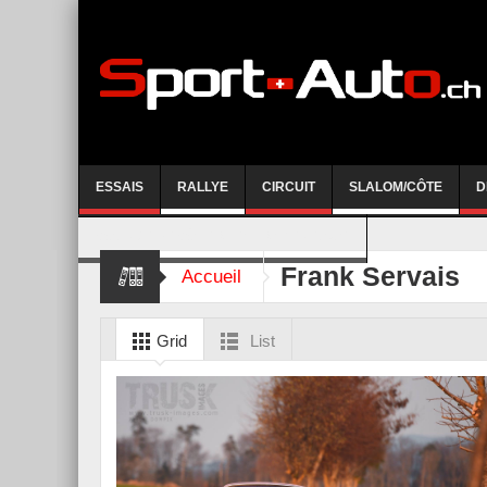
ESSAIS
RALLYE
CIRCUIT
SLALOM/CÔTE
D
COURSE DE CÔTE AYENT-ANZERE 2026
Frank Servais
Accueil
Grid
List