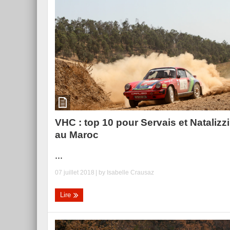
VHC : top 10 pour Servais et Natalizzi
au Maroc
...
07 juillet 2018
| by
Isabelle Crausaz
Lire