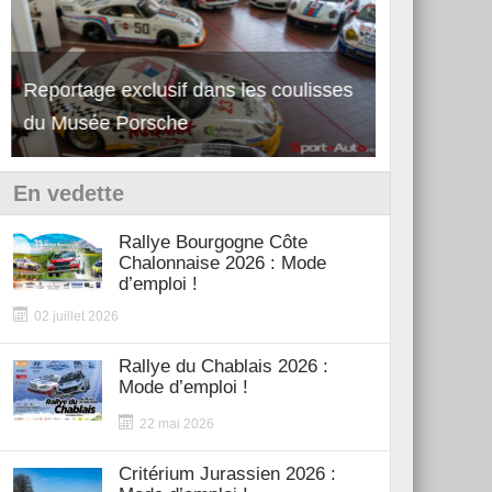
Reportage exclusif dans les coulisses
Découverte de la nouvelle Ferrari
Essai – Po
du Musée Porsche
12Cilindri Manuale
Shift
En vedette
Rallye Bourgogne Côte
Chalonnaise 2026 : Mode
d’emploi !
02 juillet 2026
Rallye du Chablais 2026 :
Mode d’emploi !
22 mai 2026
Critérium Jurassien 2026 :