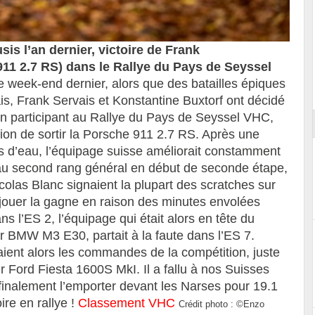
is l’an dernier, victoire de Frank
11 2.7 RS) dans le Rallye du Pays de Seyssel
ort
 week-end dernier, alors que des batailles épiques
ais, Frank Servais et Konstantine Buxtorf ont décidé
, en participant au Rallye du Pays de Seyssel VHC,
sion de sortir la Porsche 911 2.7 RS. Après une
 d’eau, l’équipage suisse améliorait constamment
au second rang général en début de seconde étape,
las Blanc signaient la plupart des scratches sur
 jouer la gagne en raison des minutes envolées
 l’ES 2, l’équipage qui était alors en tête du
r BMW M3 E30, partait à la faute dans l’ES 7.
ient alors les commandes de la compétition, juste
Ford Fiesta 1600S MkI. Il a fallu à nos Suisses
r finalement l’emporter devant les Narses pour 19.1
ire en rallye !
Classement VHC
Crédit photo :
©Enzo