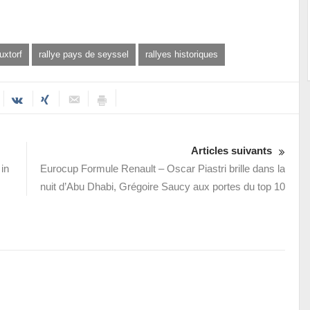
uxtorf
rallye pays de seyssel
rallyes historiques
Articles suivants
in
Eurocup Formule Renault – Oscar Piastri brille dans la
nuit d’Abu Dhabi, Grégoire Saucy aux portes du top 10