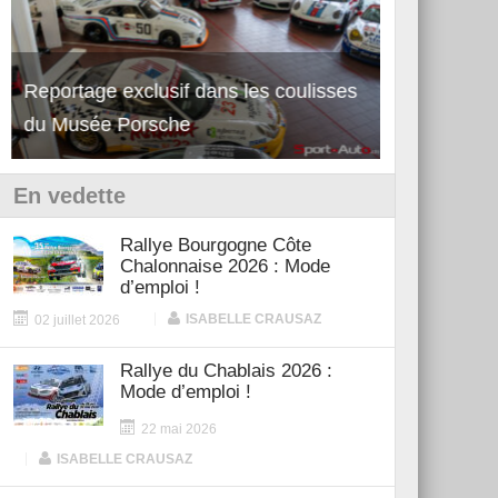
Reportage exclusif dans les coulisses
Découverte de la nouvelle Ferrari
Essai – Po
du Musée Porsche
12Cilindri Manuale
Shift
En vedette
Rallye Bourgogne Côte
Chalonnaise 2026 : Mode
d’emploi !
|
ISABELLE CRAUSAZ
02 juillet 2026
Rallye du Chablais 2026 :
Mode d’emploi !
22 mai 2026
|
ISABELLE CRAUSAZ