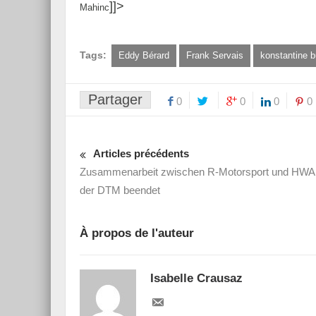
]]>
Mahinc
Tags:
Eddy Bérard
Frank Servais
konstantine b
Partager
0
0
0
0
Articles précédents
Zusammenarbeit zwischen R-Motorsport und HWA 
der DTM beendet
À propos de l'auteur
Isabelle Crausaz