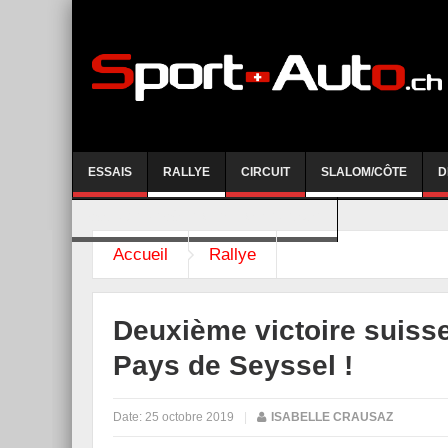
ESSAIS
RALLYE
CIRCUIT
SLALOM/CÔTE
D
COURSE DE CÔTE AYENT-ANZERE 2026
Accueil
Rallye
Deuxième victoire suiss
Pays de Seyssel !
Date:
25 octobre 2019
|
ISABELLE CRAUSAZ