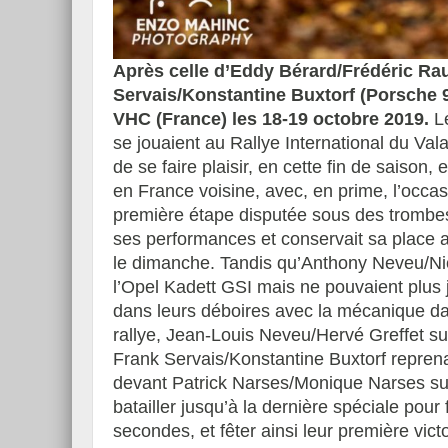
Après celle d’Eddy Bérard/Frédéric Raus
Servais/Konstantine Buxtorf (Porsche 9
Essai – Morgan Supersp
VHC (France) les 18-19 octobre 2019.
Le
se jouaient au Rallye International du Val
de se faire plaisir, en cette fin de saison
en France voisine, avec, en prime, l’occa
première étape disputée sous des trombes
ses performances et conservait sa place 
le dimanche. Tandis qu’Anthony Neveu/Nico
l’Opel Kadett GSI mais ne pouvaient plus
dans leurs déboires avec la mécanique dans
rallye, Jean-Louis Neveu/Hervé Greffet su
Frank Servais/Konstantine Buxtorf reprena
devant Patrick Narses/Monique Narses sur 
batailler jusqu’à la dernière spéciale pou
secondes, et fêter ainsi leur première victo