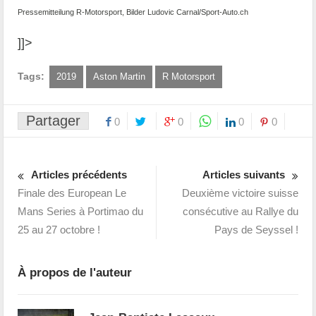
Pressemitteilung R-Motorsport, Bilder Ludovic Carnal/Sport-Auto.ch
]]>
Tags:
2019
Aston Martin
R Motorsport
Partager
0
0
0
0
Articles précédents
Articles suivants
Finale des European Le
Deuxième victoire suisse
Mans Series à Portimao du
consécutive au Rallye du
25 au 27 octobre !
Pays de Seyssel !
À propos de l'auteur