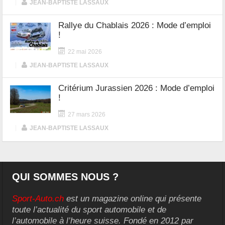
|
JEAN-BAPTISTE LASSAUX
Rallye du Chablais 2026 : Mode d’emploi
!
22 mai 2026
|
JEAN-BAPTISTE LASSAUX
Critérium Jurassien 2026 : Mode d’emploi
!
27 mars 2026
|
JEAN-BAPTISTE LASSAUX
QUI SOMMES NOUS ?
Sport-Auto.ch
est un magazine online qui présente
toute l’actualité du sport automobile et de
l’automobile à l’heure suisse. Fondé en 2012 par