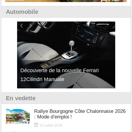
Automobile
isses
Découverte de la nouvelle Ferrari
Essai
12Cilindri Manuale
Shift
En vedette
Rallye Bourgogne Côte Chalonnaise 2026
: Mode d’emploi !
02 juillet 2026