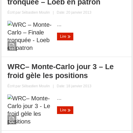
tronquée – Loeb en patron
Écrit par
Sébastien Moulin
|
Date: 20 janvier 2013
...
Lire
WRC– Monte-Carlo jour 3 – Le
froid gèle les positions
Écrit par
Sébastien Moulin
|
Date: 18 janvier 2013
...
Lire