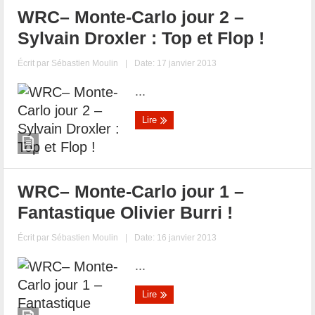
WRC– Monte-Carlo jour 2 –
Sylvain Droxler : Top et Flop !
Écrit par
Sébastien Moulin
|
Date: 17 janvier 2013
...
Lire
WRC– Monte-Carlo jour 1 –
Fantastique Olivier Burri !
Écrit par
Sébastien Moulin
|
Date: 16 janvier 2013
...
Lire