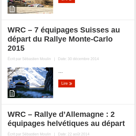
WRC – 7 équipages Suisses au
départ du Rallye Monte-Carlo
2015
Écrit par
Sébastien Moulin
|
Date: 30 décembre 2014
...
Lire
WRC – Rallye d’Allemagne : 2
équipages helvétiques au départ
Écrit par
Sébastien Moulin
|
Date: 22 août 2014