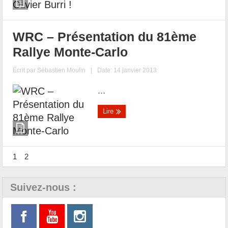
WRC – Présentation du 81ème
Rallye Monte-Carlo
Écrit par
Sébastien Moulin
|
Date: 14 janvier 2013
...
Lire
1
2
Suivez-nous :