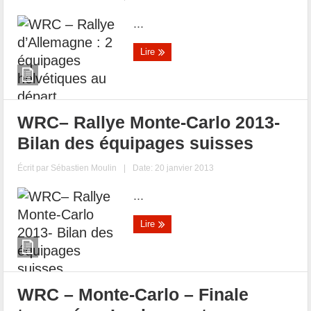
...
Lire
WRC– Rallye Monte-Carlo 2013-
Bilan des équipages suisses
Écrit par
Sébastien Moulin
|
Date: 20 janvier 2013
...
Lire
WRC – Monte-Carlo – Finale