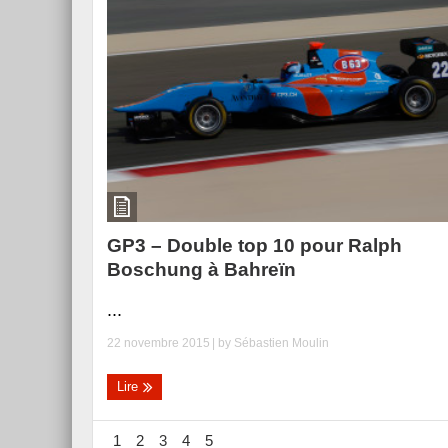
GP3 – Double top 10 pour Ralph
Boschung à Bahreïn
...
22 novembre 2015
| by
Sébastien Moulin
Lire
1
2
3
4
5