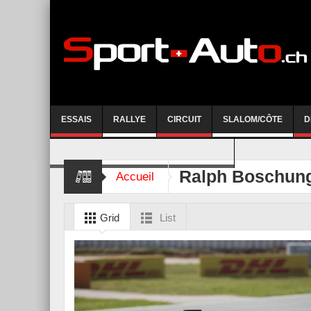
ESSAIS
RALLYE
CIRCUIT
SLALOM/CÔTE
D
COURSE DE CÔTE AYENT-ANZERE 2026
Ralph Boschun
Accueil
Grid
List