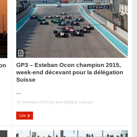
GP3 – Esteban Ocon champion 2015,
son
week-end décevant pour la délégation
Suisse
...
30 novembre 2015
| by
Jean-Baptiste Lassaux
Lire