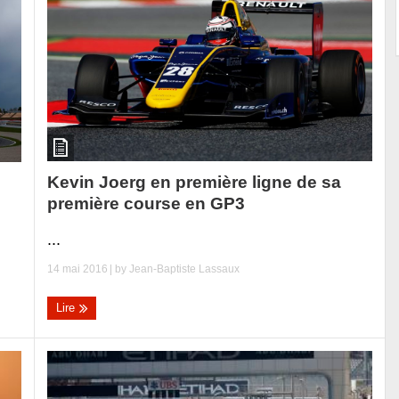
Kevin Joerg en première ligne de sa
première course en GP3
...
14 mai 2016
| by
Jean-Baptiste Lassaux
Lire