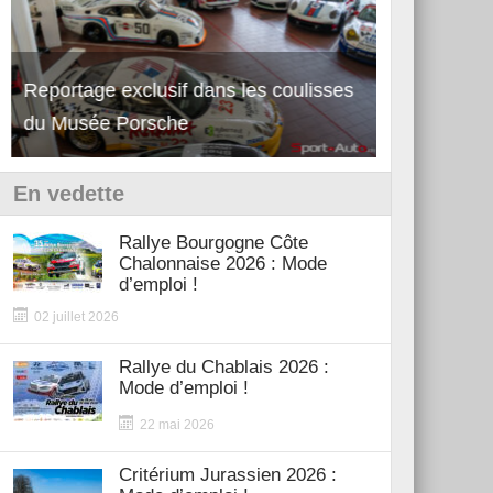
Reportage exclusif dans les coulisses
Découverte de la nouvelle Ferrari
Essai – Po
du Musée Porsche
12Cilindri Manuale
Shift
En vedette
Rallye Bourgogne Côte
Chalonnaise 2026 : Mode
d’emploi !
02 juillet 2026
Rallye du Chablais 2026 :
Mode d’emploi !
22 mai 2026
Critérium Jurassien 2026 :