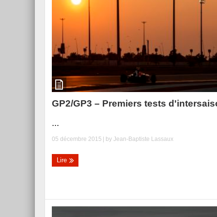
GP2/GP3 – Premiers tests d'intersai
...
05 décembre 2015
| by
Jean-Baptiste Lassaux
Lire