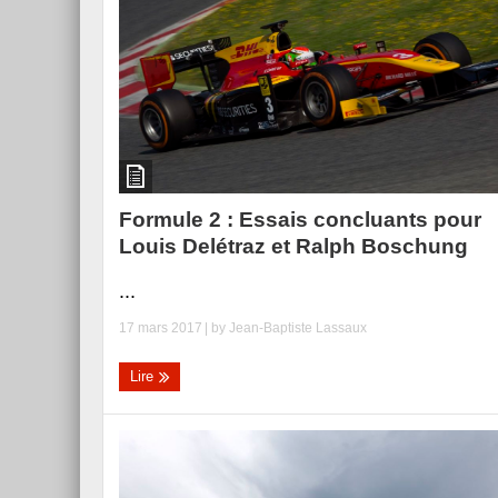
Essai – Morgan Supersp
Formule 2 : Essais concluants pour
Louis Delétraz et Ralph Boschung
...
17 mars 2017
| by
Jean-Baptiste Lassaux
Lire