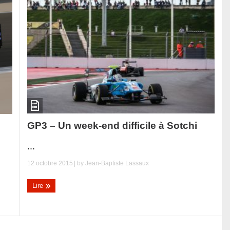
GP3 – Un week-end difficile à Sotchi
...
12 octobre 2015
| by
Jean-Baptiste Lassaux
Lire