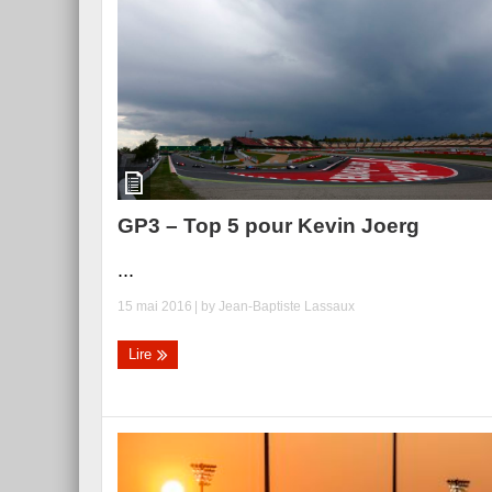
GP3 – Top 5 pour Kevin Joerg
...
15 mai 2016
| by
Jean-Baptiste Lassaux
Lire