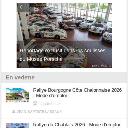
Reportage exclusif dans les coulisses
Découverte de la nouvelle Ferrari
Essai
du Musée Porsche
12Cilindri Manuale
Shift
En vedette
Rallye Bourgogne Côte Chalonnaise 2026
: Mode d’emploi !
02 juillet 2026
|
JEAN-BAPTISTE LASSAUX
Rallye du Chablais 2026 : Mode d’emploi