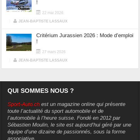
!
22 mai 2026
|
JEAN-BAPTISTE LASSAUX
Critérium Jurassien 2026 : Mode d’emploi
!
27 mars 2026
|
JEAN-BAPTISTE LASSAUX
QUI SOMMES NOUS ?
Sport-Auto.ch
est un magazine online qui présente
toute l’actualité du sport automobile et de
l’automobile à l’heure suisse. Fondé en 2012 par
Sébastien Moulin, le site est aujourd’hui géré par une
équipe d’une dizaine de passionnés, sous la forme
associative.