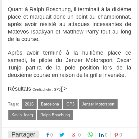
Quant à Ralph Boschung, il terminait à la dixième
place et marquait donc un point au championnat,
après avoir résisté au attaques incessantes de
Matevos Isaakyan et Matthew Parry
tout au long
de la course.
Après avoir terminé à la huitième place ce
samedi, le pilote du Jenzer Motorsport Oscar
Tunjo partira de la pole position lors de la
deuxième course en raison de la grille inversée.
Résultats
]]>
Credit photo : GP3
Tags:
2016
Barcelona
GP3
Jenzer Motorsport
Kevin Joerg
Ralph Boschung
Partager
0
0
0
0