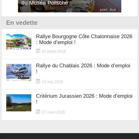
du Musée Porsche
12Cilindri Manuale
Shift
En vedette
Rallye Bourgogne Côte Chalonnaise 2026
: Mode d’emploi !
02 juillet 2026
Rallye du Chablais 2026 : Mode d’emploi
!
22 mai 2026
Critérium Jurassien 2026 : Mode d’emploi
!
27 mars 2026