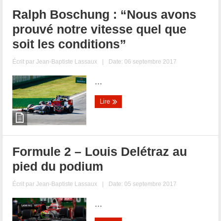
Ralph Boschung : “Nous avons
prouvé notre vitesse quel que
soit les conditions”
Écrit par
Jean-Baptiste Lassaux
|
Date: 06 septembre 2017
...
Lire
Formule 2 – Louis Delétraz au
pied du podium
Écrit par
Jean-Baptiste Lassaux
|
Date: 05 septembre 2017
...