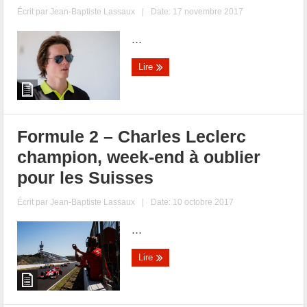
Écrit par
Jean-Baptiste Lassaux
|
Date: 17 novembre 2017
...
Lire
Formule 2 – Charles Leclerc
champion, week-end à oublier
pour les Suisses
Écrit par
Jean-Baptiste Lassaux
|
Date: 10 octobre 2017
...
Lire