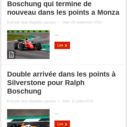
Boschung qui termine de
nouveau dans les points a Monza
Écrit par
Jean-Baptiste Lassaux
|
Date: 05 septembre 2018
...
Lire
Double arrivée dans les points à
Silverstone pour Ralph
Boschung
Écrit par
Jean-Baptiste Lassaux
|
Date: 11 juillet 2018
...
Lire