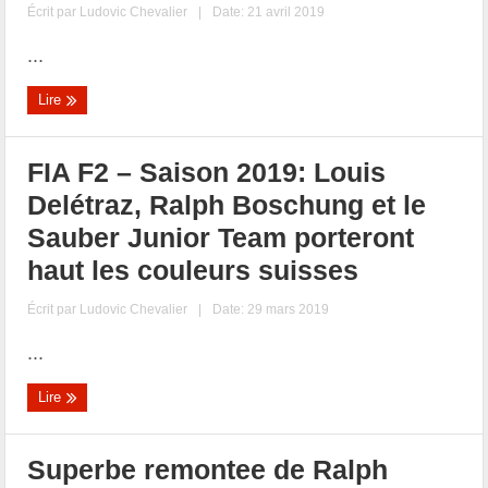
Écrit par
Ludovic Chevalier
|
Date: 21 avril 2019
...
Lire
FIA F2 – Saison 2019: Louis
Delétraz, Ralph Boschung et le
Sauber Junior Team porteront
haut les couleurs suisses
Écrit par
Ludovic Chevalier
|
Date: 29 mars 2019
...
Lire
Superbe remontee de Ralph