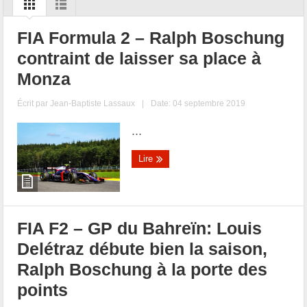
FIA Formula 2 – Ralph Boschung
contraint de laisser sa place à
Monza
Écrit par
Jean-Baptiste Lassaux
|
Date: 04 septembre 2019
...
Lire
FIA F2 – GP du Bahreïn: Louis
Delétraz débute bien la saison,
Ralph Boschung à la porte des
points