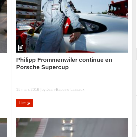
ort
Philipp Frommenwiler continue en
Porsche Supercup
...
15 mars 2016
| by
Jean-Baptiste Lassaux
Lire