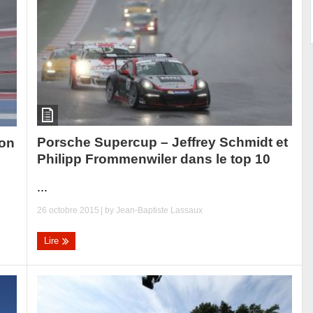
Porsche Supercup – Jeffrey Schmidt et
son
Philipp Frommenwiler dans le top 10
...
26 octobre 2015
| by
Jean-Baptiste Lassaux
Lire