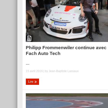
Essai – Morgan Supersp
Philipp Frommenwiler continue avec
Fach Auto Tech
...
15 avril 2016
| by
Jean-Baptiste Lassaux
Lire