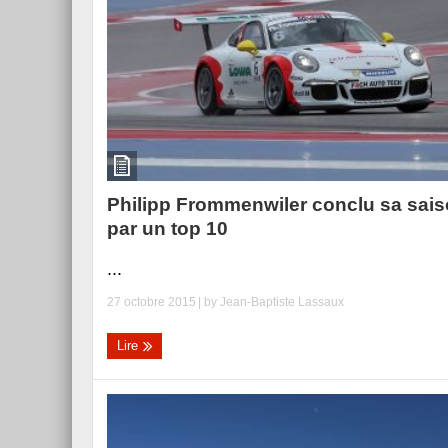
Philipp Frommenwiler conclu sa sai
par un top 10
...
27 octobre 2015
| by
Jean-Baptiste Lassaux
Lire