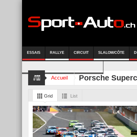
ESSAIS
RALLYE
CIRCUIT
SLALOM/CÔTE
D
COURSE DE CÔTE AYENT-ANZERE 2026
Porsche Super
Accueil
Grid
List