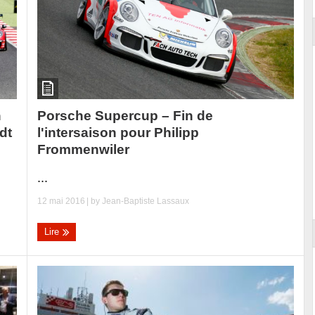
Porsche Supercup – Fin de
h
l'intersaison pour Philipp
dt
Frommenwiler
...
12 mai 2016
| by
Jean-Baptiste Lassaux
Lire