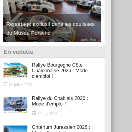
Reportage exclusif dans les coulisses
Découverte de la nouvelle Ferrari
Essai – Po
du Musée Porsche
12Cilindri Manuale
Shift
En vedette
Rallye Bourgogne Côte
Chalonnaise 2026 : Mode
d’emploi !
02 juillet 2026
Rallye du Chablais 2026 :
Mode d’emploi !
22 mai 2026
Critérium Jurassien 2026 :