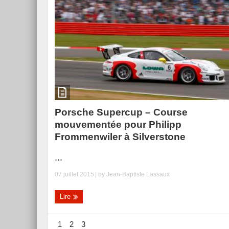
Porsche Supercup – Course
mouvementée pour Philipp
Frommenwiler à Silverstone
...
07 juillet 2015
| by
Jean-Baptiste Lassaux
Lire
1
2
3