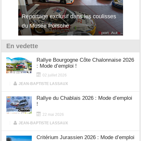
Reportage exclusif dans les coulisses
Découverte de la nouvelle Ferrari
Essai
du Musée Porsche
12Cilindri Manuale
Shift
En vedette
Rallye Bourgogne Côte Chalonnaise 2026
: Mode d’emploi !
02 juillet 2026
|
JEAN-BAPTISTE LASSAUX
Rallye du Chablais 2026 : Mode d’emploi
!
22 mai 2026
|
JEAN-BAPTISTE LASSAUX
Critérium Jurassien 2026 : Mode d’emploi