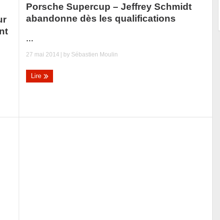
Porsche Supercup – Jeffrey Schmidt
abandonne dès les qualifications
ur
nt
...
27 mai 2014
| by
Sébastien Moulin
Lire