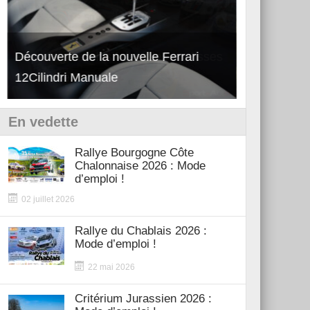
Découverte de la nouvelle Ferrari
Essai – Po
12Cilindri Manuale
Shift
En vedette
Rallye Bourgogne Côte
Chalonnaise 2026 : Mode
d’emploi !
02 juillet 2026
Rallye du Chablais 2026 :
Mode d’emploi !
22 mai 2026
Critérium Jurassien 2026 :