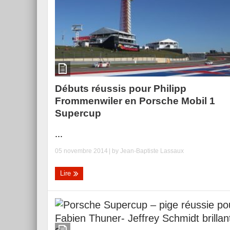
Essai – Morgan Supersp
Débuts réussis pour Philipp
Frommenwiler en Porsche Mobil 1
Supercup
...
05 novembre 2014
| by
Jean-Baptiste Lassaux
Lire