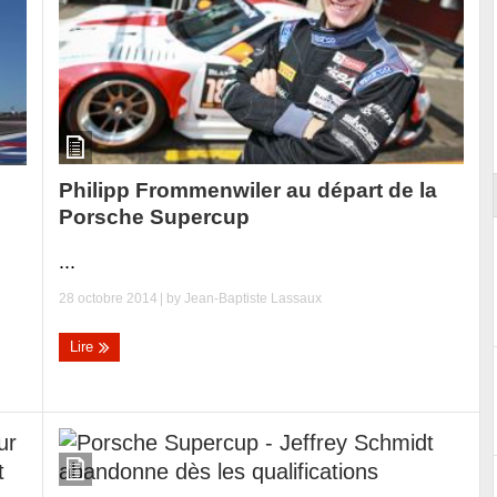
Reportage exclusif dans les coulisses
ort
du Musée Porsche
Philipp Frommenwiler au départ de la
Porsche Supercup
...
28 octobre 2014
| by
Jean-Baptiste Lassaux
Lire