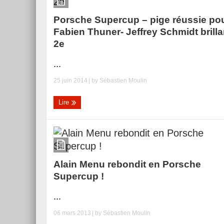
Porsche Supercup – pige réussie po
Fabien Thuner- Jeffrey Schmidt brilla
2e
...
25 juin 2014
| by
Sébastien Moulin
Lire
Alain Menu rebondit en Porsche
Supercup !
...
06 mars 2013
| by
Sébastien Moulin