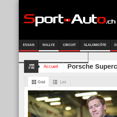
ESSAIS
RALLYE
CIRCUIT
SLALOM/CÔTE
D
COURSE DE CÔTE AYENT-ANZERE 2026
Porsche Super
Accueil
Grid
List