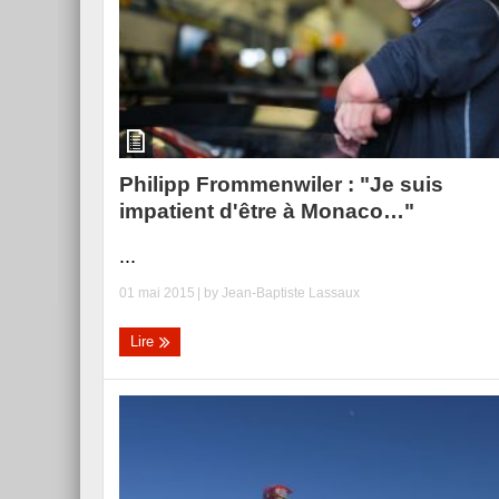
Philipp Frommenwiler : "Je suis
impatient d'être à Monaco…"
...
01 mai 2015
| by
Jean-Baptiste Lassaux
Lire