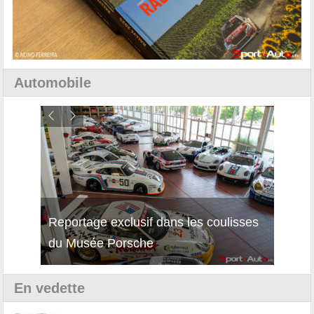
Automobile
Reportage exclusif dans les coulisses
Décou
du Musée Porsche
12Cil
En vedette