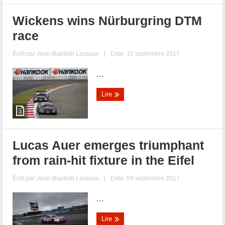
Wickens wins Nürburgring DTM
race
Écrit par
Jean-Baptiste Lassaux
|
Date: 10 septembre 2017
...
Lire
Lucas Auer emerges triumphant
from rain-hit fixture in the Eifel
Écrit par
Jean-Baptiste Lassaux
|
Date: 09 septembre 2017
...
Lire