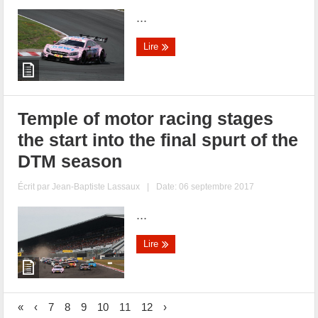
...
Lire
Temple of motor racing stages
the start into the final spurt of the
DTM season
Écrit par
Jean-Baptiste Lassaux
|
Date: 06 septembre 2017
...
Lire
«
‹
7
8
9
10
11
12
›