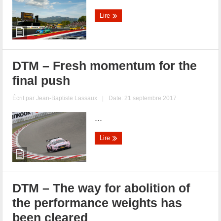
Lire
DTM – Fresh momentum for the
final push
Écrit par
Jean-Baptiste Lassaux
|
Date: 21 septembre 2017
...
Lire
DTM – The way for abolition of
the performance weights has
been cleared