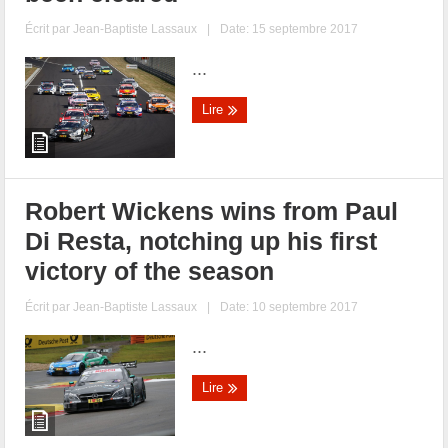
Écrit par
Jean-Baptiste Lassaux
|
Date: 15 septembre 2017
...
Lire
Robert Wickens wins from Paul
Di Resta, notching up his first
victory of the season
Écrit par
Jean-Baptiste Lassaux
|
Date: 10 septembre 2017
...
Lire