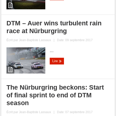
DTM – Auer wins turbulent rain
race at Nürburgring
Écrit par
Jean-Baptiste Lassaux
|
Date: 09 septembre 2017
...
Lire
The Nürburgring beckons: Start
of final sprint to end of DTM
season
Écrit par
Jean-Baptiste Lassaux
|
Date: 07 septembre 2017