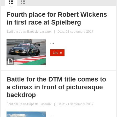
Fourth place for Robert Wickens
in first race at Spielberg
Écrit par
Jean-Baptiste Lassaux
|
Date: 23 septembre 2017
...
Lire
Battle for the DTM title comes to
a climax in front of picturesque
backdrop
Écrit par
Jean-Baptiste Lassaux
|
Date: 21 septembre 2017
...