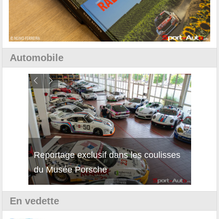
Automobile
Reportage exclusif dans les coulisses
Découverte de la nouvelle Ferrari
Essai
du Musée Porsche
12Cilindri Manuale
Shift
En vedette