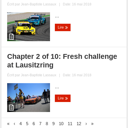
Écrit par
Jean-Baptiste Lassaux
|
Date: 16 mai 2018
...
Lire
Chapter 2 of 10: Fresh challenge
at Lausitzring
Écrit par
Jean-Baptiste Lassaux
|
Date: 16 mai 2018
...
Lire
«
‹
4
5
6
7
8
9
10
11
12
›
»