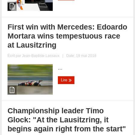
First win with Mercedes: Edoardo
Mortara wins tempestuous race
at Lausitzring
Écrit par
Jean-Baptiste Lassaux
|
Date: 19 mai 2018
...
Lire
Championship leader Timo
Glock: "At the Lausitzring, it
begins again right from the start"