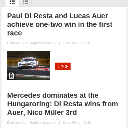
Paul Di Resta and Lucas Auer
achieve one-two win in the first
race
Écrit par
Jean-Baptiste Lassaux
|
Date: 03 juin 2018
...
Lire
Mercedes dominates at the
Hungaroring: Di Resta wins from
Auer, Nico Müler 3rd
Écrit par
Jean-Baptiste Lassaux
|
Date: 03 juin 2018