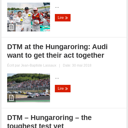
...
Lire
DTM at the Hungaroring: Audi
want to get their act together
Écrit par
Jean-Baptiste Lassaux
|
Date: 30 mai 2018
...
Lire
DTM – Hungaroring – the
toughest test yet