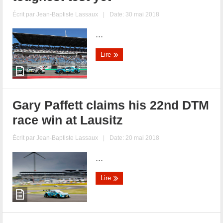
Écrit par
Jean-Baptiste Lassaux
|
Date: 30 mai 2018
...
Lire
Gary Paffett claims his 22nd DTM
race win at Lausitz
Écrit par
Jean-Baptiste Lassaux
|
Date: 20 mai 2018
...
Lire