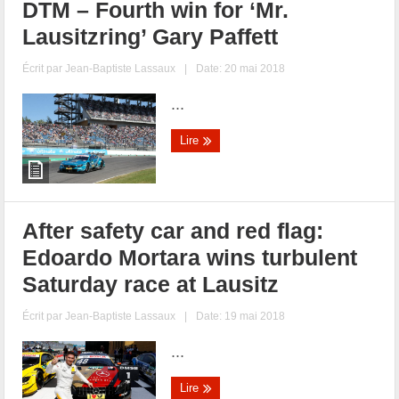
DTM – Fourth win for ‘Mr.
Lausitzring’ Gary Paffett
Écrit par
Jean-Baptiste Lassaux
|
Date: 20 mai 2018
...
Lire
After safety car and red flag:
Edoardo Mortara wins turbulent
Saturday race at Lausitz
Écrit par
Jean-Baptiste Lassaux
|
Date: 19 mai 2018
...
Lire