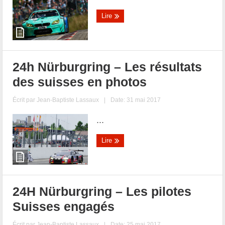
Lire
24h Nürburgring – Les résultats
des suisses en photos
Écrit par
Jean-Baptiste Lassaux
|
Date: 31 mai 2017
...
Lire
24H Nürburgring – Les pilotes
Suisses engagés
Écrit par
Jean-Baptiste Lassaux
|
Date: 25 mai 2017