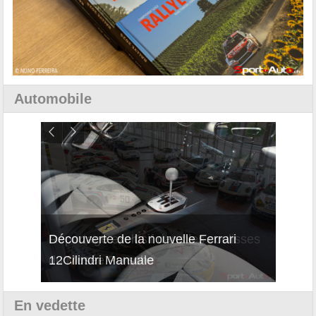
Automobile
isses
Découverte de la nouvelle Ferrari
Essai
12Cilindri Manuale
Shift
En vedette