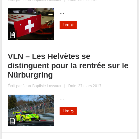
...
Lire
VLN – Les Helvètes se
distinguent pour la rentrée sur le
Nürburgring
Écrit par
Jean-Baptiste Lassaux
|
Date: 27 mars 2017
...
Lire