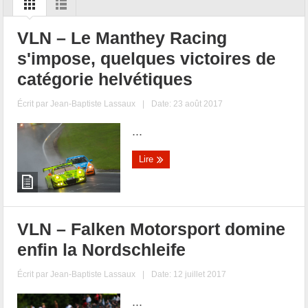
VLN – Le Manthey Racing
s'impose, quelques victoires de
catégorie helvétiques
Écrit par
Jean-Baptiste Lassaux
|
Date: 23 août 2017
...
Lire
VLN – Falken Motorsport domine
enfin la Nordschleife
Écrit par
Jean-Baptiste Lassaux
|
Date: 12 juillet 2017
...