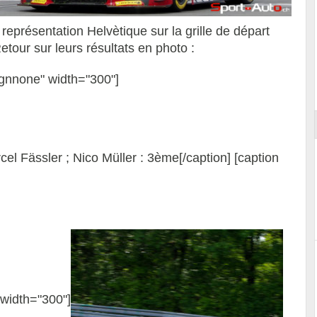
représentation Helvètique sur la grille de départ
etour sur leurs résultats en photo :
e Ferrari
Essai – Porsche Taycan MY27 avec e-
ignnone" width="300"]
Shift
el Fässler ; Nico Müller : 3ème[/caption] [caption
width="300"]