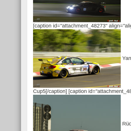
[caption id="attachment_48273" align="al
Yann
Cup5[/caption] [caption id="attachment_4
Rüdi