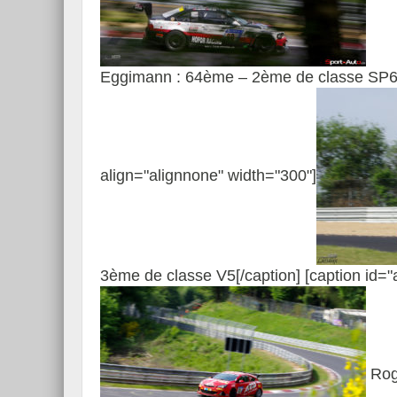
Eggimann : 64ème – 2ème de classe SP6[/
align="alignnone" width="300"]
3ème de classe V5[/caption] [caption id=
Rog