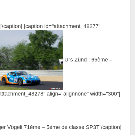
caption] [caption id="attachment_48277"
Urs Zünd : 65ème –
"attachment_48278" align="alignnone" width="300"]
er Vögeli 71ème – 5ème de classe SP3T[/caption]