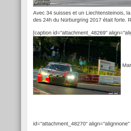
Avec 34 suisses et un Liechtensteinois, la 
des 24h du Nürburgring 2017 était forte. R
 exclusif dans les coulisses
Découverte de la nouvell
[caption id="attachment_48269" align="al
 Porsche
12Cilindri Manuale
Marc
id="attachment_48270" align="alignnone" 