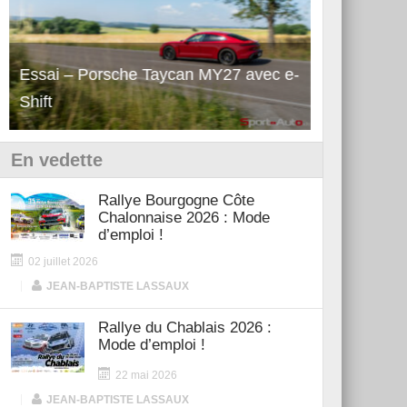
Découverte de la Porsche Taycan
Découverte
Turbo GT Manthey
au Red Bull
En vedette
Rallye Bourgogne Côte
Chalonnaise 2026 : Mode
d’emploi !
02 juillet 2026
|
JEAN-BAPTISTE LASSAUX
Rallye du Chablais 2026 :
Mode d’emploi !
22 mai 2026
|
JEAN-BAPTISTE LASSAUX