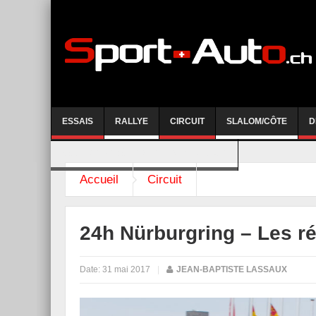
ESSAIS
RALLYE
CIRCUIT
SLALOM/CÔTE
D
COURSE DE CÔTE AYENT-ANZERE 2026
Accueil
Circuit
24h Nürburgring – Les ré
Date:
31 mai 2017
|
JEAN-BAPTISTE LASSAUX