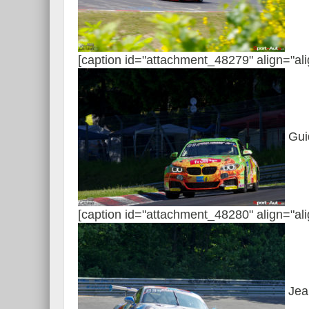
[caption id="attachment_48279" align="al
Guid
[caption id="attachment_48280" align="al
Jea