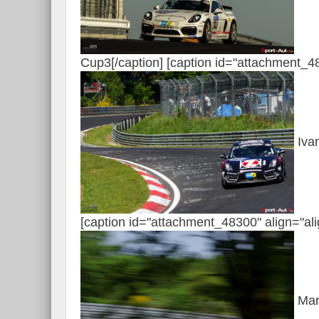
Cup3[/caption] [caption id="attachment_4
Ivan
[caption id="attachment_48300" align="al
Mart