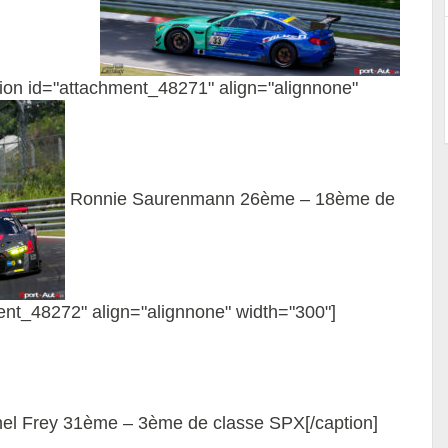
tion id="attachment_48271" align="alignnone"
Ronnie Saurenmann 26ème – 18ème de
ment_48272" align="alignnone" width="300"]
el Frey 31ème – 3ème de classe SPX[/caption]