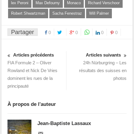
lex Peroni
Max Defourny
Monaco
Richard Verschoor
Robert Shwartzman
Sacha Fenestraz
Will Palmer
Partager
0
0
0
0
Articles précédents
Articles suivants
FIA Formule 2 – Oliver
24h Nürburgring – Les
Rowland et Nick De Vries
résultats des suisses en
dominent les rues de la
photos
principauté
À propos de l'auteur
Jean-Baptiste Lassaux