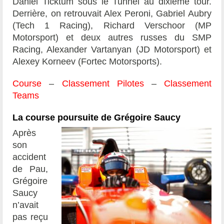
Daniel Ticktum sous le Tunnel au dixième tour.
Derrière, on retrouvait Alex Peroni, Gabriel Aubry
(Tech 1 Racing), Richard Verschoor (MP
Motorsport) et deux autres russes du SMP
Racing, Alexander Vartanyan (JD Motorsport) et
Alexey Korneev (Fortec Motorsports).
Course
–
Classement Pilotes
–
Classement
Teams
La course poursuite de Grégoire Saucy
Après
son
accident
de Pau,
Grégoire
Saucy
n’avait
pas reçu