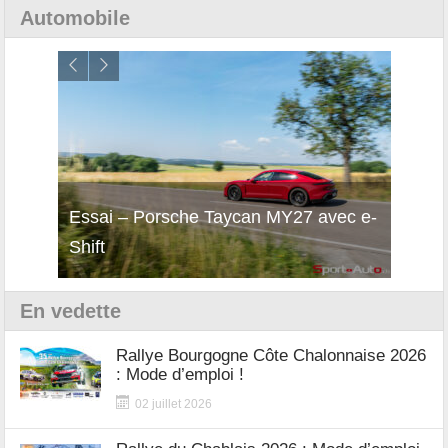
Automobile
i
Essai – Porsche Taycan MY27 avec e-
Décou
Shift
Turb
En vedette
Rallye Bourgogne Côte Chalonnaise 2026
: Mode d’emploi !
02 juillet 2026