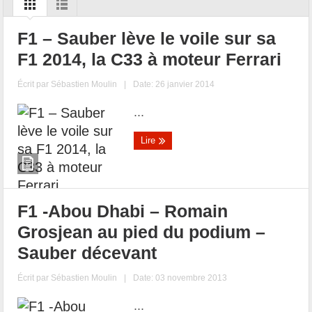
F1 – Sauber lève le voile sur sa
F1 2014, la C33 à moteur Ferrari
Écrit par
Sébastien Moulin
|
Date: 26 janvier 2014
...
Lire
F1 -Abou Dhabi – Romain
Grosjean au pied du podium –
Sauber décevant
Écrit par
Sébastien Moulin
|
Date: 03 novembre 2013
...