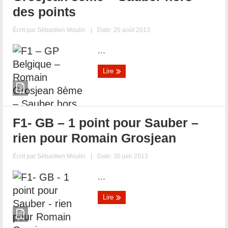
des points
Écrit par
Sébastien Moulin
|
Date: 25 août 2013
...
Lire
F1- GB – 1 point pour Sauber –
rien pour Romain Grosjean
Écrit par
Sébastien Moulin
|
Date: 30 juin 2013
...
Lire