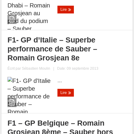
Lire
F1- GP d’Italie – Superbe
performance de Sauber –
Romain Grosjean 8e
Écrit par
Sébastien Moulin
|
Date: 09 septembre 2013
...
Lire
F1 – GP Belgique – Romain
Grosjean 8ème – Sauber hors