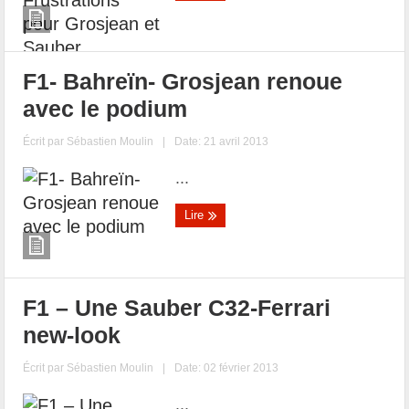
F1- Bahreïn- Grosjean renoue
avec le podium
Écrit par
Sébastien Moulin
|
Date: 21 avril 2013
...
Lire
F1 – Une Sauber C32-Ferrari
new-look
Écrit par
Sébastien Moulin
|
Date: 02 février 2013
...