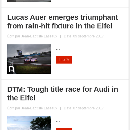
Lucas Auer emerges triumphant
from rain-hit fixture in the Eifel
Écrit par
Jean-Baptiste Lassaux
|
Date: 09 septembre 2017
...
Lire
DTM: Tough title race for Audi in
the Eifel
Écrit par
Jean-Baptiste Lassaux
|
Date: 07 septembre 2017
...