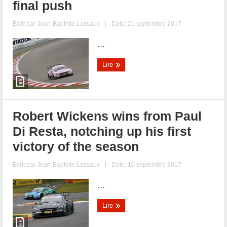
final push
Écrit par
Jean-Baptiste Lassaux
|
Date: 21 septembre 2017
...
Lire
Robert Wickens wins from Paul
Di Resta, notching up his first
victory of the season
Écrit par
Jean-Baptiste Lassaux
|
Date: 10 septembre 2017
...
Lire