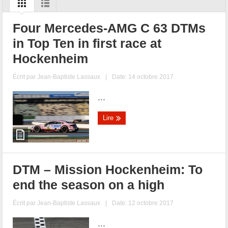
Four Mercedes-AMG C 63 DTMs
in Top Ten in first race at
Hockenheim
Écrit par
Jean-Baptiste Lassaux
|
Date: 14 octobre 2017
...
Lire
DTM – Mission Hockenheim: To
end the season on a high
Écrit par
Jean-Baptiste Lassaux
|
Date: 12 octobre 2017
...