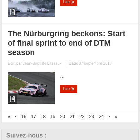
Lire
The Nürburgring beckons: Start
of final sprint to end of DTM
season
Écrit par
Jean-Baptiste Lassaux
|
Date: 07 septembre 2017
...
Lire
«
‹
16
17
18
19
20
21
22
23
24
›
»
Suivez-nous :