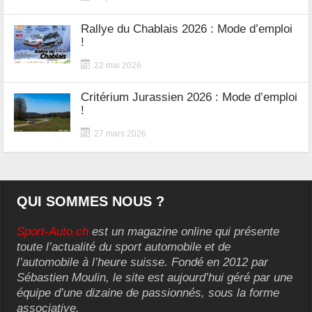
Rallye du Chablais 2026 : Mode d’emploi
!
22 mai 2026
Critérium Jurassien 2026 : Mode d’emploi
!
27 mars 2026
QUI SOMMES NOUS ?
Sport-Auto.ch
est un magazine online qui présente
toute l’actualité du sport automobile et de
l’automobile à l’heure suisse. Fondé en 2012 par
Sébastien Moulin, le site est aujourd’hui géré par une
équipe d’une dizaine de passionnés, sous la forme
associative.