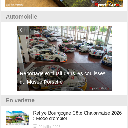
Automobile
Reportage exclusif dans les coulisses
Décou
du Musée Porsche
12Cil
En vedette
Rallye Bourgogne Côte Chalonnaise 2026
: Mode d’emploi !
02 juillet 2026