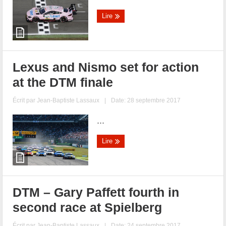
Lire
Lexus and Nismo set for action
at the DTM finale
Écrit par
Jean-Baptiste Lassaux
|
Date: 28 septembre 2017
...
Lire
DTM – Gary Paffett fourth in
second race at Spielberg
Écrit par
Jean-Baptiste Lassaux
|
Date: 24 septembre 2017