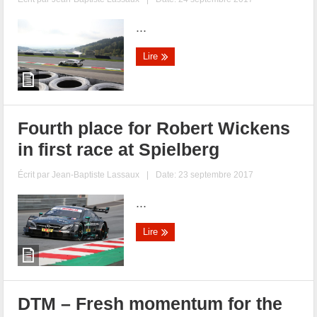
...
Lire
Fourth place for Robert Wickens
in first race at Spielberg
Écrit par
Jean-Baptiste Lassaux
|
Date: 23 septembre 2017
...
Lire
DTM – Fresh momentum for the