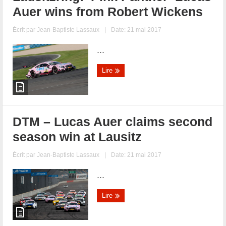
Auer wins from Robert Wickens
Écrit par
Jean-Baptiste Lassaux
|
Date: 21 mai 2017
...
Lire
DTM – Lucas Auer claims second
season win at Lausitz
Écrit par
Jean-Baptiste Lassaux
|
Date: 21 mai 2017
...
Lire