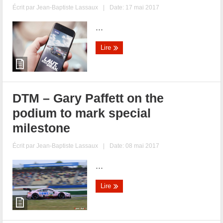
Écrit par
Jean-Baptiste Lassaux
|
Date: 17 mai 2017
...
Lire
DTM – Gary Paffett on the
podium to mark special
milestone
Écrit par
Jean-Baptiste Lassaux
|
Date: 08 mai 2017
...
Lire