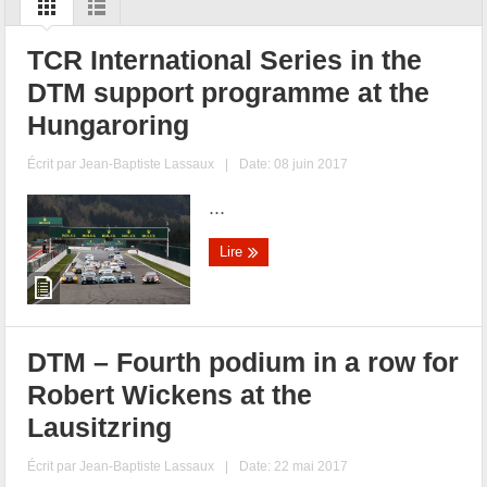
TCR International Series in the
DTM support programme at the
Hungaroring
Écrit par
Jean-Baptiste Lassaux
|
Date: 08 juin 2017
...
Lire
DTM – Fourth podium in a row for
Robert Wickens at the
Lausitzring
Écrit par
Jean-Baptiste Lassaux
|
Date: 22 mai 2017