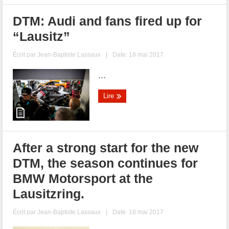
DTM: Audi and fans fired up for
“Lausitz”
Écrit par
Jean-Baptiste Lassaux
|
Date: 18 mai 2017
...
Lire
After a strong start for the new
DTM, the season continues for
BMW Motorsport at the
Lausitzring.
Écrit par
Jean-Baptiste Lassaux
|
Date: 18 mai 2017