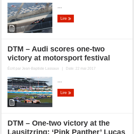
...
Lire
DTM – ​Audi scores one-two
victory at motorsport festival
Écrit par
Jean-Baptiste Lassaux
|
Date: 22 mai 2017
...
Lire
DTM – One-two victory at the
Lausitzring: ‘Pink Panther’ Lucas