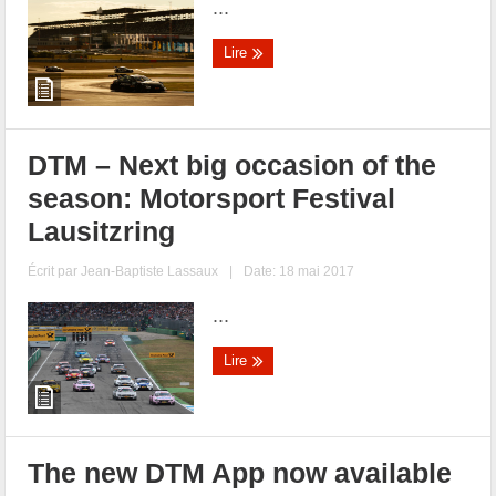
...
Lire
DTM – Next big occasion of the
season: Motorsport Festival
Lausitzring
Écrit par
Jean-Baptiste Lassaux
|
Date: 18 mai 2017
...
Lire
The new DTM App now available