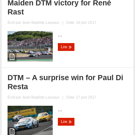
Maiden DTM victory for René
Rast
Écrit par
Jean-Baptiste Lassaux
|
Date: 18 juin 2017
...
Lire
DTM – A surprise win for Paul Di
Resta
Écrit par
Jean-Baptiste Lassaux
|
Date: 17 juin 2017
...
Lire