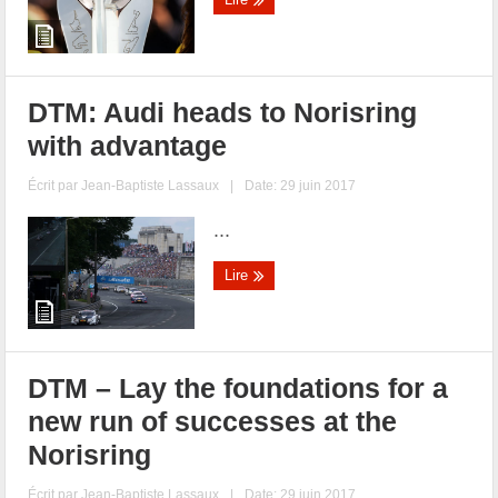
DTM: Audi heads to Norisring
with advantage
Écrit par
Jean-Baptiste Lassaux
|
Date: 29 juin 2017
...
Lire
DTM – Lay the foundations for a
new run of successes at the
Norisring
Écrit par
Jean-Baptiste Lassaux
|
Date: 29 juin 2017