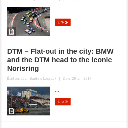
...
Lire
DTM – Flat-out in the city: BMW
and the DTM head to the iconic
Norisring
Écrit par
Jean-Baptiste Lassaux
|
Date: 29 juin 2017
...
Lire