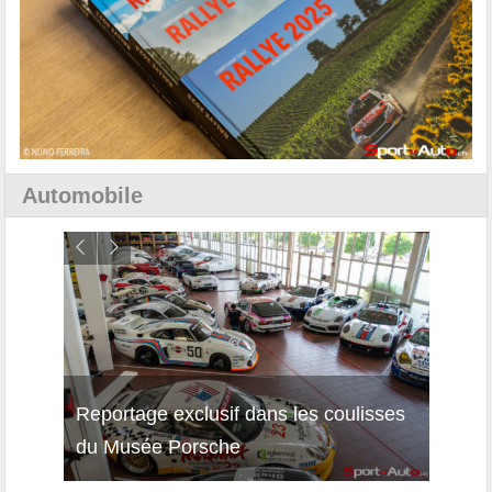
Automobile
Reportage exclusif dans les coulisses
Décou
du Musée Porsche
12Cil