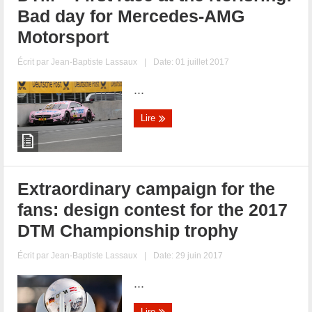
Bad day for Mercedes-AMG
Motorsport
Écrit par
Jean-Baptiste Lassaux
|
Date: 01 juillet 2017
...
Lire
Extraordinary campaign for the
fans: design contest for the 2017
DTM Championship trophy
Écrit par
Jean-Baptiste Lassaux
|
Date: 29 juin 2017
...
Lire