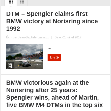
DTM – Spengler claims first
BMW victory at Norisring since
1992
Écrit par
Jean-Baptiste Lassaux
|
Date: 01 juillet 2017
...
Lire
BMW victorious again at the
Norisring after 25 years:
Spengler wins, ahead of Martin,
five BMW M4 DTMs in the top six