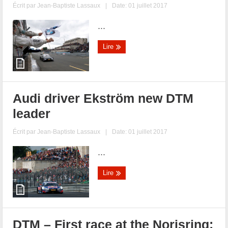
Écrit par
Jean-Baptiste Lassaux
|
Date: 01 juillet 2017
...
Lire
Audi driver Ekström new DTM
leader
Écrit par
Jean-Baptiste Lassaux
|
Date: 01 juillet 2017
...
Lire
DTM – First race at the Norisring: