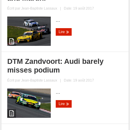
Écrit par
Jean-Baptiste Lassaux
|
Date: 19 août 2017
...
Lire
DTM Zandvoort: Audi barely
misses podium
Écrit par
Jean-Baptiste Lassaux
|
Date: 19 août 2017
...
Lire