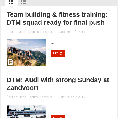
Team building & fitness training:
DTM squad ready for final push
Écrit par
Jean-Baptiste Lassaux
|
Date: 25 août 2017
...
Lire
DTM: Audi with strong Sunday at
Zandvoort
Écrit par
Jean-Baptiste Lassaux
|
Date: 20 août 2017
...