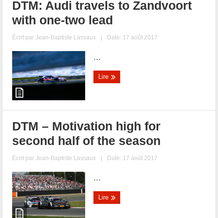
DTM: Audi travels to Zandvoort
with one-two lead
Écrit par
Jean-Baptiste Lassaux
|
Date: 17 août 2017
...
Lire
DTM – Motivation high for
second half of the season
Écrit par
Jean-Baptiste Lassaux
|
Date: 17 août 2017
...
Lire