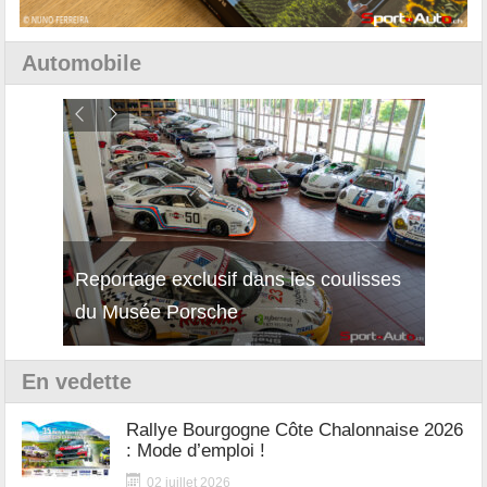
Automobile
Reportage exclusif dans les coulisses
Décou
du Musée Porsche
12Cil
En vedette
Rallye Bourgogne Côte Chalonnaise 2026
: Mode d’emploi !
02 juillet 2026