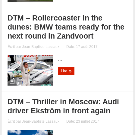
DTM – Rollercoaster in the
dunes: BMW teams ready for the
next round in Zandvoort
Écrit par
Jean-Baptiste Lassaux
|
Date: 17 août 2017
...
Lire
DTM – Thriller in Moscow: Audi
driver Ekström in front again
Écrit par
Jean-Baptiste Lassaux
|
Date: 23 juillet 2017
...