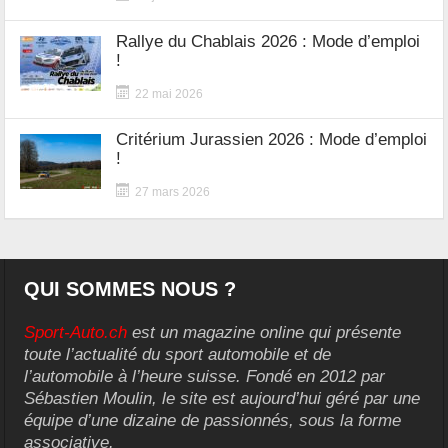
Rallye du Chablais 2026 : Mode d’emploi
!
22 mai 2026
Critérium Jurassien 2026 : Mode d’emploi
!
27 mars 2026
QUI SOMMES NOUS ?
Sport-Auto.ch
est un magazine online qui présente
toute l’actualité du sport automobile et de
l’automobile à l’heure suisse. Fondé en 2012 par
Sébastien Moulin, le site est aujourd’hui géré par une
équipe d’une dizaine de passionnés, sous la forme
associative.