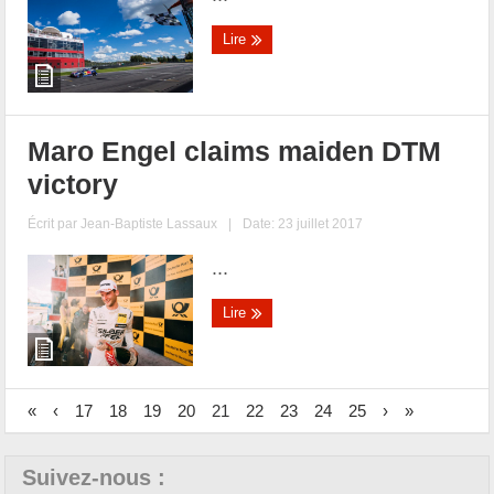
Lire
Maro Engel claims maiden DTM
victory
Écrit par
Jean-Baptiste Lassaux
|
Date: 23 juillet 2017
...
Lire
«
‹
17
18
19
20
21
22
23
24
25
›
»
Suivez-nous :