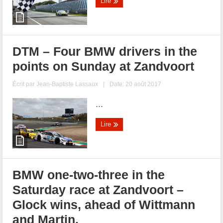
Lire
DTM – Four BMW drivers in the
points on Sunday at Zandvoort
Écrit par
Jean-Baptiste Lassaux
|
Date: 20 août 2017
...
Lire
BMW one-two-three in the
Saturday race at Zandvoort –
Glock wins, ahead of Wittmann
and Martin.