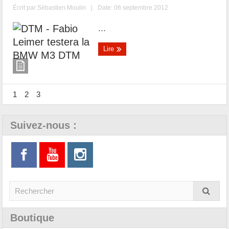
Écrit par
Sébastien Moulin
|
Date: 06 septembre 2012
...
Lire
1
2
3
Suivez-nous :
Boutique