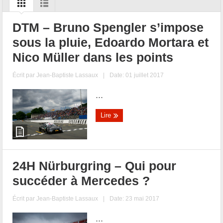
DTM – Bruno Spengler s’impose
sous la pluie, Edoardo Mortara et
Nico Müller dans les points
Écrit par
Jean-Baptiste Lassaux
|
Date: 01 juillet 2017
...
Lire
24H Nürburgring – Qui pour
succéder à Mercedes ?
Écrit par
Jean-Baptiste Lassaux
|
Date: 23 mai 2017
...