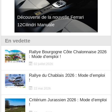
isses
Découverte de la nouvelle Ferrari
Essai
12Cilindri Manuale
Shift
En vedette
Rallye Bourgogne Côte Chalonnaise 2026
: Mode d’emploi !
02 juillet 2026
Rallye du Chablais 2026 : Mode d’emploi
!
22 mai 2026
Critérium Jurassien 2026 : Mode d’emploi
!