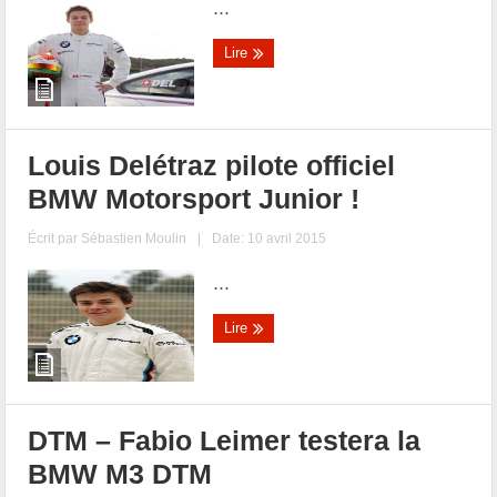
...
Lire
Louis Delétraz pilote officiel
BMW Motorsport Junior !
Écrit par
Sébastien Moulin
|
Date: 10 avril 2015
...
Lire
DTM – Fabio Leimer testera la
BMW M3 DTM