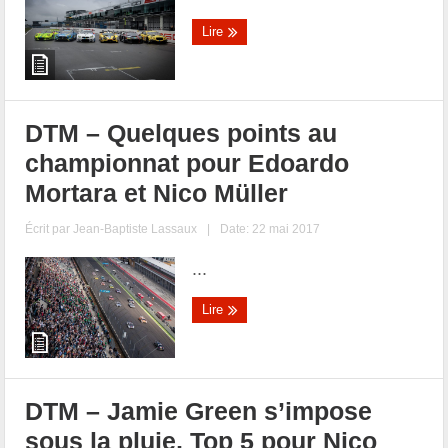
Lire
DTM – Quelques points au
championnat pour Edoardo
Mortara et Nico Müller
Écrit par
Jean-Baptiste Lassaux
|
Date: 22 mai 2017
...
Lire
DTM – Jamie Green s’impose
sous la pluie, Top 5 pour Nico