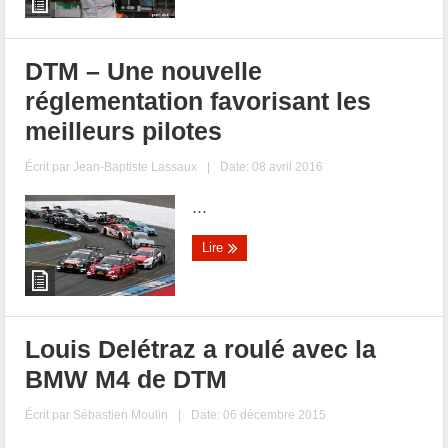
DTM – Une nouvelle
réglementation favorisant les
meilleurs pilotes
Écrit par
Jean-Baptiste Lassaux
|
Date: 08 avril 2016
...
Lire
Louis Delétraz a roulé avec la
BMW M4 de DTM
Écrit par
Sébastien Moulin
|
Date: 06 décembre 2015