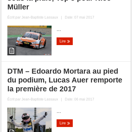
Müller
Écrit par
Jean-Baptiste Lassaux
|
Date: 07 mai 2017
...
Lire
DTM – Edoardo Mortara au pied
du podium, Lucas Auer remporte
la première de 2017
Écrit par
Jean-Baptiste Lassaux
|
Date: 06 mai 2017
...
Lire