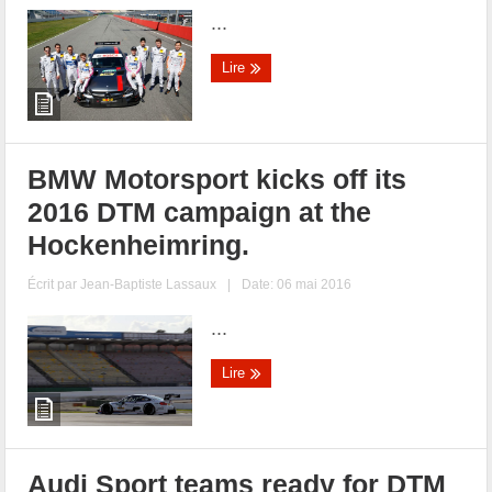
...
Lire
BMW Motorsport kicks off its
2016 DTM campaign at the
Hockenheimring.
Écrit par
Jean-Baptiste Lassaux
|
Date: 06 mai 2016
...
Lire
Audi Sport teams ready for DTM