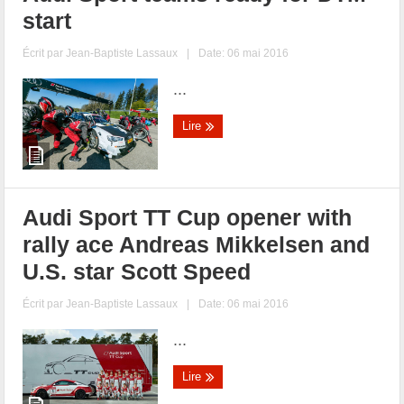
start
Écrit par
Jean-Baptiste Lassaux
|
Date: 06 mai 2016
...
Lire
Audi Sport TT Cup opener with
rally ace Andreas Mikkelsen and
U.S. star Scott Speed
Écrit par
Jean-Baptiste Lassaux
|
Date: 06 mai 2016
...
Lire