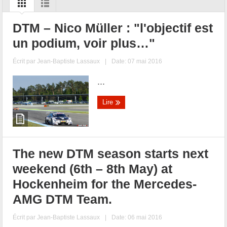
DTM – Nico Müller : "l'objectif est
un podium, voir plus…"
Écrit par
Jean-Baptiste Lassaux
|
Date: 07 mai 2016
...
Lire
The new DTM season starts next
weekend (6th – 8th May) at
Hockenheim for the Mercedes-
AMG DTM Team.
Écrit par
Jean-Baptiste Lassaux
|
Date: 06 mai 2016