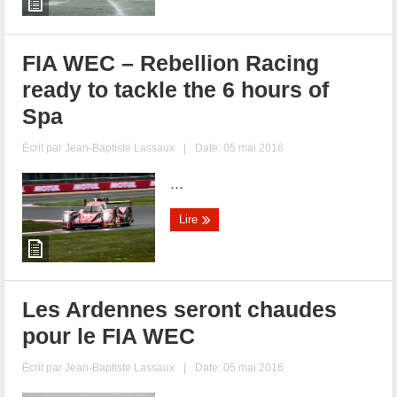
FIA WEC – Rebellion Racing
ready to tackle the 6 hours of
Spa
Écrit par
Jean-Baptiste Lassaux
|
Date: 05 mai 2016
...
Lire
Les Ardennes seront chaudes
pour le FIA WEC
Écrit par
Jean-Baptiste Lassaux
|
Date: 05 mai 2016