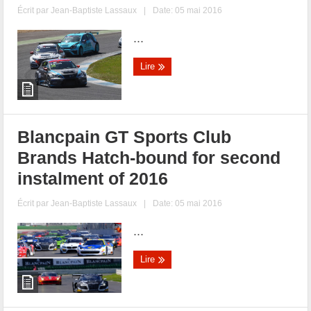
Écrit par
Jean-Baptiste Lassaux
|
Date: 05 mai 2016
...
Lire
Blancpain GT Sports Club
Brands Hatch-bound for second
instalment of 2016
Écrit par
Jean-Baptiste Lassaux
|
Date: 05 mai 2016
...
Lire