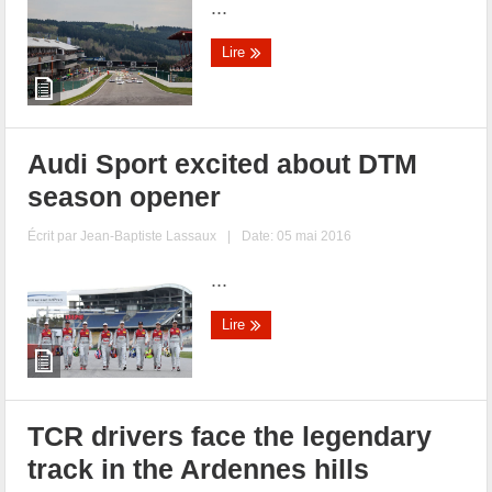
...
Lire
Audi Sport excited about DTM
season opener
Écrit par
Jean-Baptiste Lassaux
|
Date: 05 mai 2016
...
Lire
TCR drivers face the legendary
track in the Ardennes hills