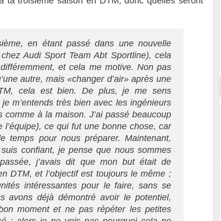
a ta troisième saison en DTM,‭ ‬donc quelles seront
isième, en étant passé dans une nouvelle
 chez Audi Sport Team Abt Sportline), cela
ort
 différemment, et cela me motive. Non pas
u’une autre, mais «changer d’air» après une
DTM, cela est bien. De plus, je me sens
 je m’entends très bien avec les ingénieurs
ns comme à la maison. J’ai passé beaucoup
l’équipe), ce qui fut une bonne chose, car
e temps pour nous préparer. Maintenant,
je suis confiant, je pense que nous sommes
passée, j’avais dit que mon but était de
n DTM, et l’objectif est toujours le même ;
ités intéressantes pour le faire, sans se
s avons déjà démontré avoir le potentiel,
u bon moment et ne pas répéter les petites