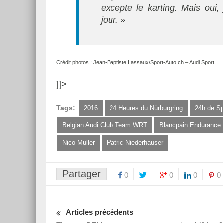
excepte le karting.‭ ‬Mais oui,
jour. »
Crédit photos : Jean-Baptiste Lassaux/Sport-Auto.ch – Audi Sport
]]>
Tags:
2016
24 Heures du Nürburgring
24h de S
Belgian Audi Club Team WRT
Blancpain Endurance 
Nico Muller
‬Patric Niederhauser
Partager
0
0
0
0
Articles précédents