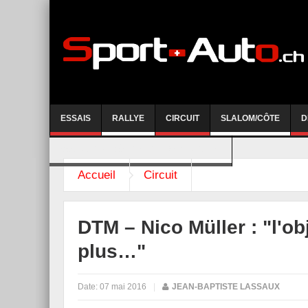
ESSAIS
RALLYE
CIRCUIT
SLALOM/CÔTE
D
COURSE DE CÔTE AYENT-ANZERE 2026
Accueil
Circuit
DTM – Nico Müller : "l'ob
plus…"
Date:
07 mai 2016
|
JEAN-BAPTISTE LASSAUX