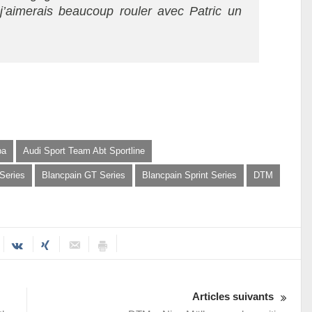
 j’aimerais beaucoup‭ ‬rouler avec Patric un
pa
‭Audi Sport Team Abt Sportline
Series
Blancpain GT Series
Blancpain Sprint Series
DTM
Articles suivants