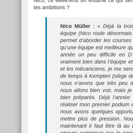
Nico,‭ ‬ce week-end on entame ce qui ser
tes ambitions ‭?
Nico Müller
:
« Déjà la tro
équipe (Nico roule désormais
Essai – Morgan Supersp
permet d’aborder les courses
qu’une équipe est meilleure q
année un peu difficile en 
vraiment bien dans l’équipe et
et les mécaniciens, je me se
de temps à Kempten (siège de 
nous n’avons que très peu d
nous allons bien voir, mais 
bien préparés. Déjà l’année 
réaliser mon premier podium e
nous avons quelques opportun
mettre plus de pression. Nou
maintenant il faut être là a