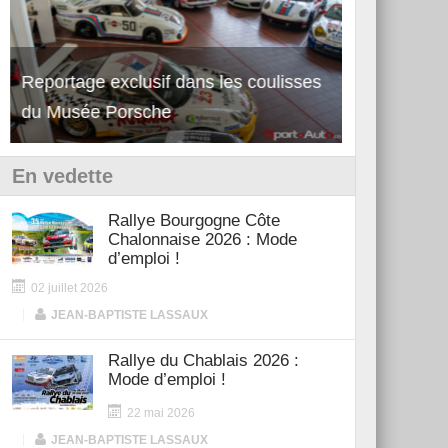
Reportage exclusif dans les coulisses
Découverte de la nouvelle Ferrari
Essai – Po
du Musée Porsche
12Cilindri Manuale
Shift
En vedette
Rallye Bourgogne Côte
Chalonnaise 2026 : Mode
d’emploi !
02 juillet 2026
|
JEAN-BAPTISTE LASSAUX
Rallye du Chablais 2026 :
Mode d’emploi !
22 mai 2026
|
JEAN-BAPTISTE LASSAUX