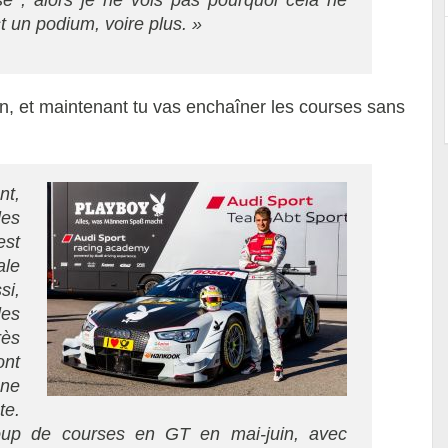
é ; alors je ne vois pas pourquoi cela ne
st un podium, voire plus. »
on, et maintenant tu vas enchaîner les courses sans
nt,
les
est
ale
si,
les
rès
ont
ne
e.
coup de courses en GT en mai-juin, avec