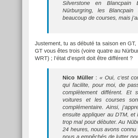
Silverstone en Blancpain
Nürburgring, les Blancpain 
beaucoup de courses, mais j’a
Justement, tu as débuté ta saison en GT, e
GT vous êtes trois (voire quatre au Nürbu
WRT) ; l’état d’esprit doit être différent ?
Nico Müller
:
« Oui, c’est co
qui facilite, pour moi, de p
complètement différent. Et s
voitures et les courses so
complémentaire. Ainsi, j’app
ensuite appliquer au DTM, et l
trop mal pour débuter. Au Nübu
24 heures, nous avons connu un
nous a empêchés de lutter pou