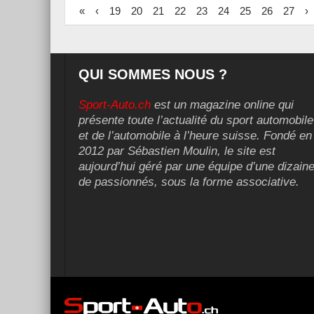
«
‹
19
20
21
22
23
24
25
26
27
›
QUI SOMMES NOUS ?
Sport-Auto.ch
est un magazine online qui
présente toute l’actualité du sport automobile
et de l’automobile à l’heure suisse. Fondé en
2012 par Sébastien Moulin, le site est
aujourd’hui géré par une équipe d’une dizain
de passionnés, sous la forme associative.