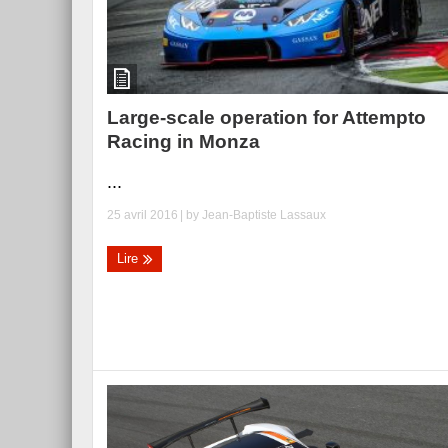
Essai – Morgan Supersp
Large-scale operation for Attempto
Racing in Monza
...
25 avril 2016
| by
Jean-Baptiste Lassaux
Lire