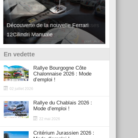
Découverte de la nouvelle Ferrari
Essai – Po
12Cilindri Manuale
Shift
En vedette
Rallye Bourgogne Côte
Chalonnaise 2026 : Mode
d’emploi !
02 juillet 2026
Rallye du Chablais 2026 :
Mode d’emploi !
22 mai 2026
Critérium Jurassien 2026 :