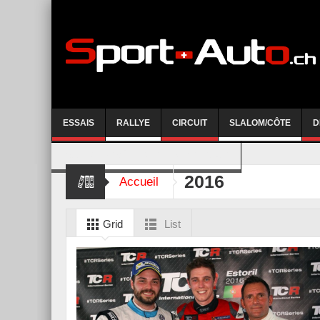
ESSAIS
RALLYE
CIRCUIT
SLALOM/CÔTE
D
COURSE DE CÔTE AYENT-ANZERE 2026
2016
Accueil
Grid
List