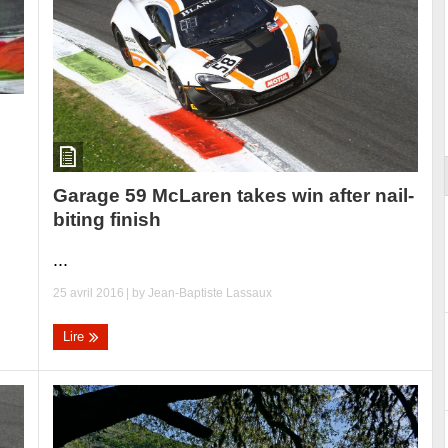
Reportage exclusif dans les coulisses
ort
du Musée Porsche
Garage 59 McLaren takes win after nail-
biting finish
...
25 avril 2016
| by
Jean-Baptiste Lassaux
Lire