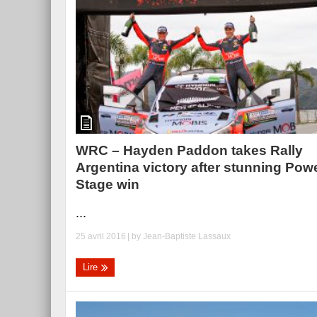
WRC – Hayden Paddon takes Rally
Argentina victory after stunning Pow
Stage win
...
25 avril 2016
| by
Jean-Baptiste Lassaux
Lire