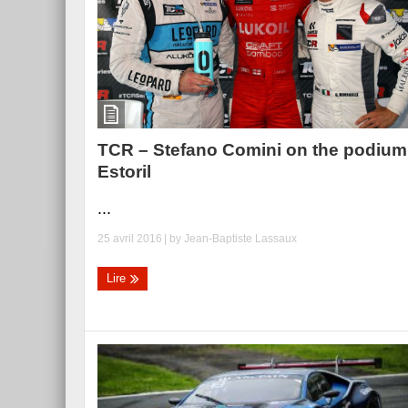
TCR – Stefano Comini on the podium
Estoril
...
25 avril 2016
| by
Jean-Baptiste Lassaux
Lire