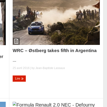
WRC – Østberg takes fifth in Argentina
er
...
25 avril 2016
| by
Jean-Baptiste Lassaux
Lire