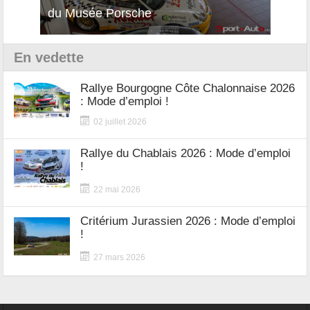
du Musée Porsche
12Cilindri Manuale
Shift
En vedette
Rallye Bourgogne Côte Chalonnaise 2026
: Mode d’emploi !
02 juillet 2026
Rallye du Chablais 2026 : Mode d’emploi
!
22 mai 2026
Critérium Jurassien 2026 : Mode d’emploi
!
27 mars 2026