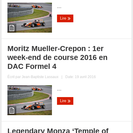
...
Lire
Moritz Mueller-Crepon : 1er
week-end de course 2016 en
DAC Formel 4
Écrit par
Jean-Baptiste Lassaux
|
Date: 19 avril 2016
...
Lire
Legendary Monza ‘Temple of