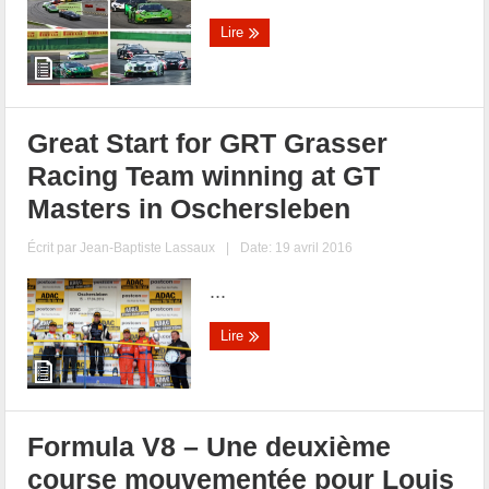
Lire
Great Start for GRT Grasser
Racing Team winning at GT
Masters in Oschersleben
Écrit par
Jean-Baptiste Lassaux
|
Date: 19 avril 2016
...
Lire
Formula V8 – Une deuxième
course mouvementée pour Louis