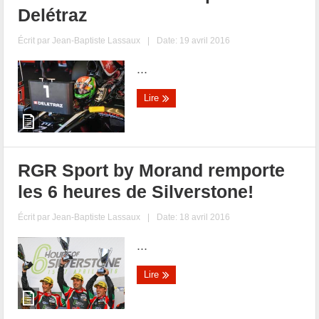
Delétraz
Écrit par
Jean-Baptiste Lassaux
|
Date: 19 avril 2016
...
Lire
RGR Sport by Morand remporte
les 6 heures de Silverstone!
Écrit par
Jean-Baptiste Lassaux
|
Date: 18 avril 2016
...
Lire