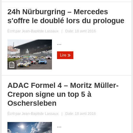
24h Nürburgring – Mercedes
s'offre le doublé lors du prologue
Écrit par
Jean-Baptiste Lassaux
|
Date: 18 avril 2016
...
Lire
ADAC Formel 4 – Moritz Müller-
Crepon signe un top 5 à
Oschersleben
Écrit par
Jean-Baptiste Lassaux
|
Date: 18 avril 2016
...