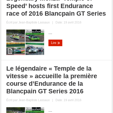
Speed’ hosts first Endurance
race of 2016 Blancpain GT Series
Écrit par
Jean-Baptiste Lassaux
|
Date: 19 avril 2016
...
Lire
Le légendaire « Temple de la
vitesse » accueille la première
course d’Endurance de la
Blancpain GT Series 2016
Écrit par
Jean-Baptiste Lassaux
|
Date: 19 avril 2016
...