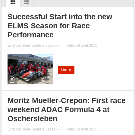
Successful Start into the new
ELMS Season for Race
Performance
Écrit par
Jean-Baptiste Lassaux
|
Date: 19 avril 2016
...
Lire
Moritz Mueller-Crepon: First race
weekend ADAC Formula 4 at
Oschersleben
Écrit par
Jean-Baptiste Lassaux
|
Date: 19 avril 2016