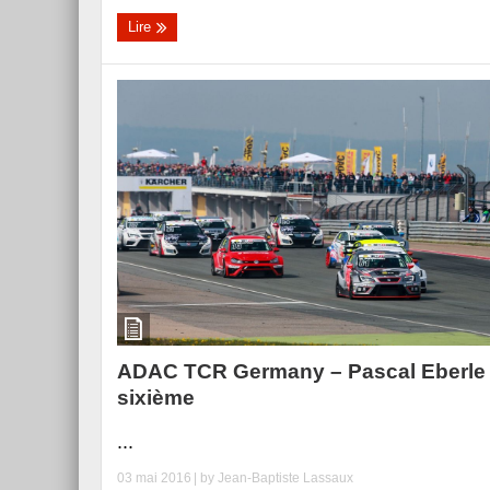
Lire
ADAC TCR Germany – Pascal Eberle
sixième
...
03 mai 2016
| by
Jean-Baptiste Lassaux