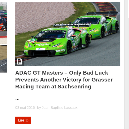
ADAC GT Masters – Only Bad Luck
Prevents Another Victory for Grasser
Racing Team at Sachsenring
...
03 mai 2016
| by
Jean-Baptiste Lassaux
Lire