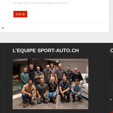
02 mai 2016
| by
Jean-Baptiste Lassaux
Lire
»
L’EQUIPE SPORT-AUTO.CH
e
P