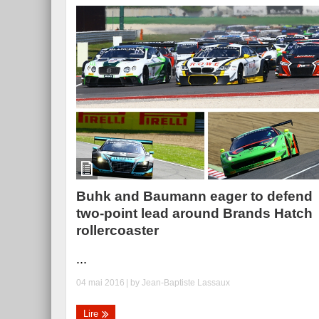
Buhk and Baumann eager to defend
two-point lead around Brands Hatch
rollercoaster
...
04 mai 2016
| by
Jean-Baptiste Lassaux
Lire