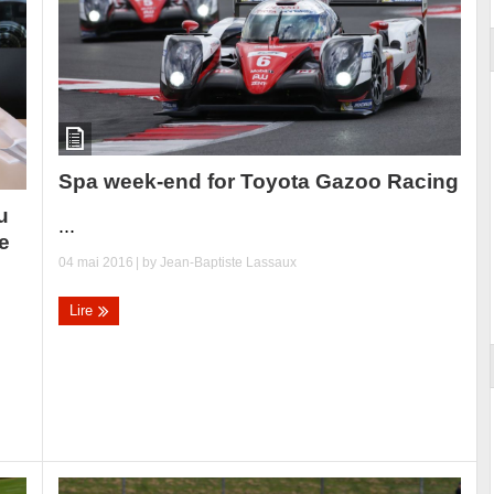
Spa week-end for Toyota Gazoo Racing
u
...
e
04 mai 2016
| by
Jean-Baptiste Lassaux
Lire