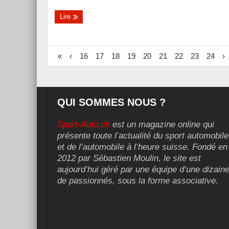
Lire
«
‹
16
17
18
19
20
21
22
23
24
›
QUI SOMMES NOUS ?
Sport-Auto.ch
est un magazine online qui
présente toute l’actualité du sport automobile
et de l’automobile à l’heure suisse. Fondé en
2012 par Sébastien Moulin, le site est
aujourd’hui géré par une équipe d’une dizain
de passionnés, sous la forme associative.