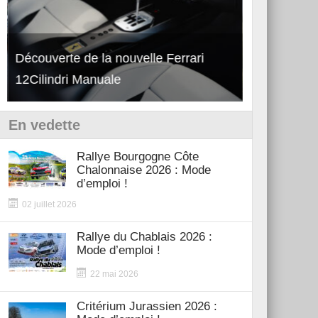
Découverte de la nouvelle Ferrari
Essai – Po
12Cilindri Manuale
Shift
En vedette
Rallye Bourgogne Côte
Chalonnaise 2026 : Mode
d’emploi !
02 juillet 2026
Rallye du Chablais 2026 :
Mode d’emploi !
22 mai 2026
Critérium Jurassien 2026 :