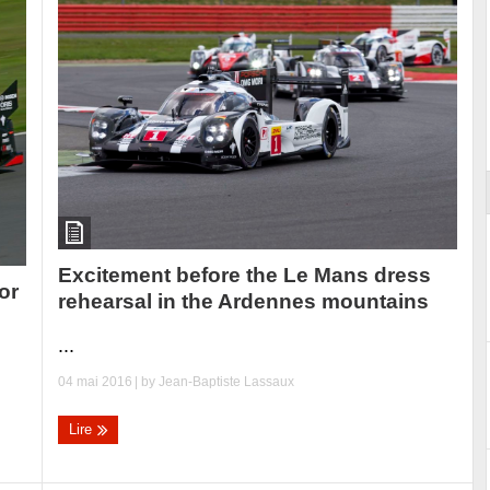
Reportage exclusif dans les coulisses
ort
du Musée Porsche
Excitement before the Le Mans dress
or
rehearsal in the Ardennes mountains
...
04 mai 2016
| by
Jean-Baptiste Lassaux
Lire