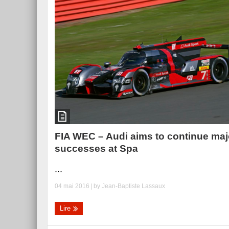
Essai – Morgan Supersp
FIA WEC – Audi aims to continue maj
successes at Spa
...
04 mai 2016
| by
Jean-Baptiste Lassaux
Lire