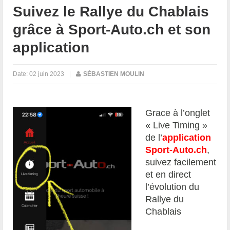
Suivez le Rallye du Chablais
grâce à Sport-Auto.ch et son
application
Date:
02 juin 2023
|
SÉBASTIEN MOULIN
Grace à l’onglet
« Live Timing »
de l’
application
Sport-Auto.ch
,
suivez facilement
et en direct
l’évolution du
Rallye du
Chablais