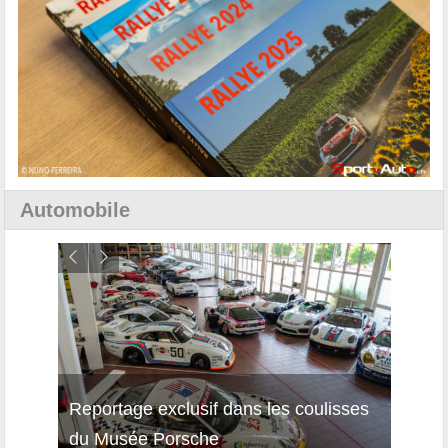
Automobile
Reportage exclusif dans les coulisses
Décou
du Musée Porsche
12Cil