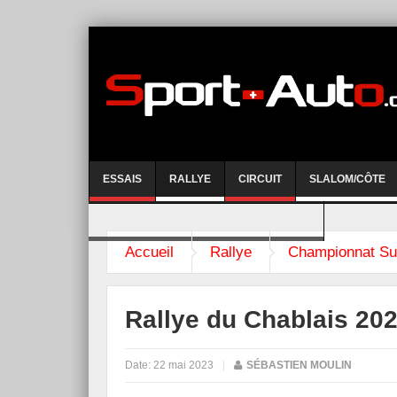
ESSAIS
RALLYE
CIRCUIT
SLALOM/CÔTE
COURSE DE CÔTE AYENT-ANZERE 2026
Accueil
Rallye
Championnat Su
Rallye du Chablais 202
Date:
22 mai 2023
|
SÉBASTIEN MOULIN