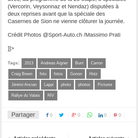
(Vercorin, Veysonnaz et Nendaz) disputées à
deux reprises avant que la spéciale des
Casernes de Sion ne vienne clôturer la journée.
Crédit Photos @Sport-Auto.ch /Massimo Prati
]]>
Tags:
2013
Andreas Aigner
Burri
Carron
Craig Breen
foto
fotos
Gonon
Hotz
Jérémi Ancian
Lappi
photo
photos
Pictures
Rallye du Valais
RIV
Partager
0
0
0
0