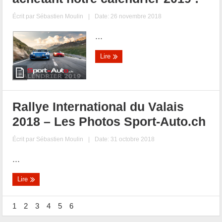
Écrit par
Sébastien Moulin
|
Date: 26 novembre 2018
...
Lire
Rallye International du Valais
2018 – Les Photos Sport-Auto.ch
Écrit par
Sébastien Moulin
|
Date: 31 octobre 2018
...
Lire
1
2
3
4
5
6