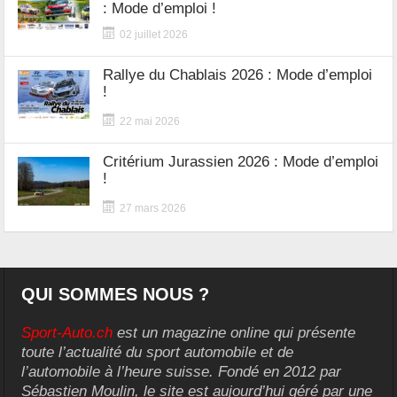
: Mode d’emploi !
02 juillet 2026
Rallye du Chablais 2026 : Mode d’emploi
!
22 mai 2026
Critérium Jurassien 2026 : Mode d’emploi
!
27 mars 2026
QUI SOMMES NOUS ?
Sport-Auto.ch
est un magazine online qui présente
toute l’actualité du sport automobile et de
l’automobile à l’heure suisse. Fondé en 2012 par
Sébastien Moulin, le site est aujourd’hui géré par une