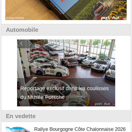
Automobile
Reportage exclusif dans les coulisses
Décou
du Musée Porsche
12Cil
En vedette
Rallye Bourgogne Côte Chalonnaise 2026