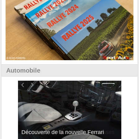
Automobile
isses
Découverte de la nouvelle Ferrari
Essai