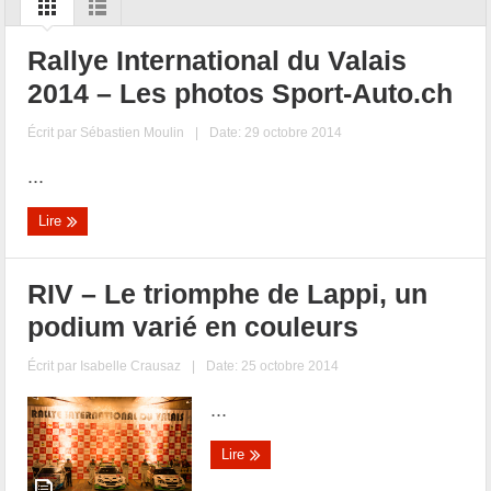
Rallye International du Valais
2014 – Les photos Sport-Auto.ch
Écrit par
Sébastien Moulin
|
Date: 29 octobre 2014
...
Lire
RIV – Le triomphe de Lappi, un
podium varié en couleurs
Écrit par
Isabelle Crausaz
|
Date: 25 octobre 2014
...
Lire