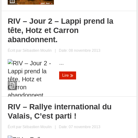
RIV – Jour 2 – Lappi prend la
tête, Hotz et Carron
abandonnent.
Écrit par
Sébastien Moulin
|
Date: 08 novembre 2013
...
Lire
RIV – Rallye international du
Valais, C’est parti !
Écrit par
Sébastien Moulin
|
Date: 07 novembre 2013