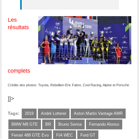
Les
résultats
complets
Crédits des photos: Toyota, Rebellion-Eric Fabre, Cool Racing, Alpine et Porsche
]]>
Tags:
2019
André Lotterer
Aston Martin Vantage AMR
BMW M8 GTE
BR
Bruno Senna
Fernando Alonso
Ferrari 488 GTE Evo
FIA WEC
Ford GT