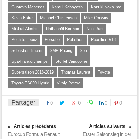
Gustavo Menezes
Kamui Kobayashi
Kazuki Nakajima
Kevin Estre
Michael Christensen
Mike Conway
Mikhail Aleshin
Nathanaël Berthon
Neel Jani
Pechito Lopez
Porsche
Rebellion
Rebellion R13
Sébastien Buemi
SMP Racing
Spa
Spa-Francorchamps
Stoffel Vandoorne
Supersaison 2018-2019
Thomas Laurent
Toyota
Toyota TS050 Hybrid
Vitaly Petrov
Partager
0
0
0
0
Articles précédents
Articles suivants
Eurocup Formula Renault
Erster Saisonsieg in der