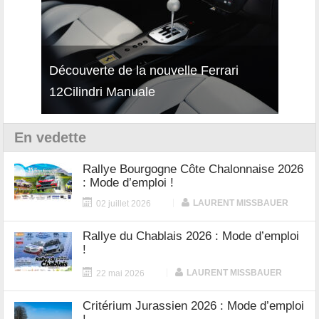
isses
Découverte de la nouvelle Ferrari
Essai
12Cilindri Manuale
Shift
En vedette
Rallye Bourgogne Côte Chalonnaise 2026
: Mode d’emploi !
|
LAURENT MISSBAUER
02 juillet 2026
Rallye du Chablais 2026 : Mode d’emploi
!
|
LAURENT MISSBAUER
22 mai 2026
Critérium Jurassien 2026 : Mode d’emploi