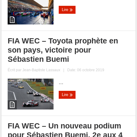
Lire
FIA WEC – Toyota prophète en
son pays, victoire pour
Sébastien Buemi
Écrit par
Jean-Baptiste Lassaux
|
Date: 06 octobre 2019
...
Lire
FIA WEC – Un nouveau podium
pour Sébastien Buemi, 2e aux 4