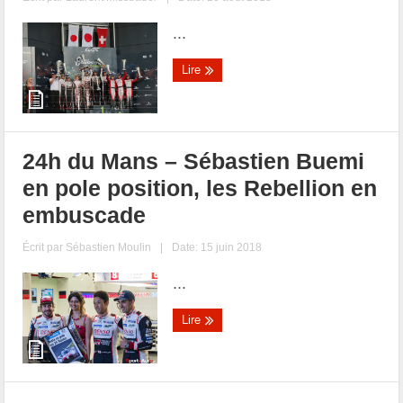
...
Lire
24h du Mans – Sébastien Buemi
en pole position, les Rebellion en
embuscade
Écrit par
Sébastien Moulin
|
Date: 15 juin 2018
...
Lire