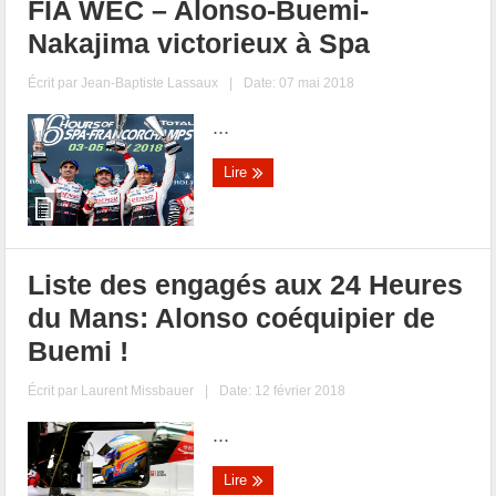
FIA WEC – Alonso-Buemi-
Nakajima victorieux à Spa
Écrit par
Jean-Baptiste Lassaux
|
Date: 07 mai 2018
...
Lire
Liste des engagés aux 24 Heures
du Mans: Alonso coéquipier de
Buemi !
Écrit par
Laurent Missbauer
|
Date: 12 février 2018
...
Lire