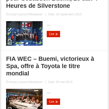
Heures de Silverstone
Écrit par
Laurent Missbauer
|
Date: 02 septembre 2019
...
Lire
FIA WEC – Buemi, victorieux à
Spa, offre à Toyota le titre
mondial
Écrit par
Laurent Missbauer
|
Date: 05 mai 2019
...
Lire