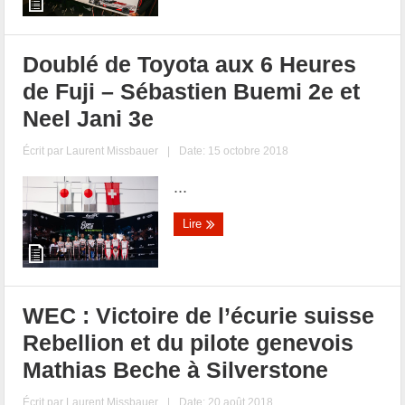
Doublé de Toyota aux 6 Heures
de Fuji – Sébastien Buemi 2e et
Neel Jani 3e
Écrit par
Laurent Missbauer
|
Date: 15 octobre 2018
...
Lire
WEC : Victoire de l’écurie suisse
Rebellion et du pilote genevois
Mathias Beche à Silverstone
Écrit par
Laurent Missbauer
|
Date: 20 août 2018