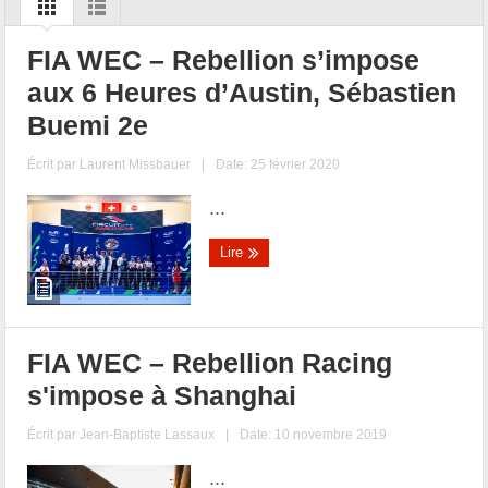
FIA WEC – Rebellion s’impose
aux 6 Heures d’Austin, Sébastien
Buemi 2e
Écrit par
Laurent Missbauer
|
Date: 25 février 2020
...
Lire
FIA WEC – Rebellion Racing
s'impose à Shanghai
Écrit par
Jean-Baptiste Lassaux
|
Date: 10 novembre 2019
...