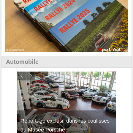
Automobile
Reportage exclusif dans les coulisses
Découverte de la nouvelle Ferrari
Essai
du Musée Porsche
12Cilindri Manuale
Shift