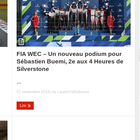
Reportage exclusif dans les coulisses
ort
du Musée Porsche
FIA WEC – Un nouveau podium pour
Sébastien Buemi, 2e aux 4 Heures de
Silverstone
...
02 septembre 2019
| by
Laurent Missbauer
Lire