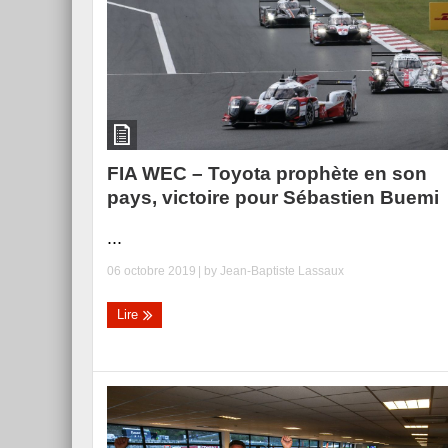
Essai – Morgan Supersp
FIA WEC – Toyota prophète en son
pays, victoire pour Sébastien Buemi
...
06 octobre 2019
| by
Jean-Baptiste Lassaux
Lire