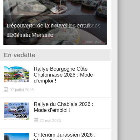
Découverte de la nouvelle Ferrari
Essai – Po
12Cilindri Manuale
Shift
En vedette
Rallye Bourgogne Côte
Chalonnaise 2026 : Mode
d’emploi !
02 juillet 2026
Rallye du Chablais 2026 :
Mode d’emploi !
22 mai 2026
Critérium Jurassien 2026 :