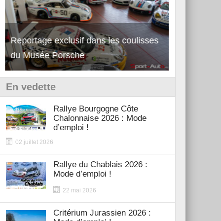
Reportage exclusif dans les coulisses
Découverte 
du Musée Porsche
12Cilindri 
En vedette
Rallye Bourgogne Côte
Chalonnaise 2026 : Mode
d’emploi !
02 juillet 2026
Rallye du Chablais 2026 :
Mode d’emploi !
22 mai 2026
Critérium Jurassien 2026 :