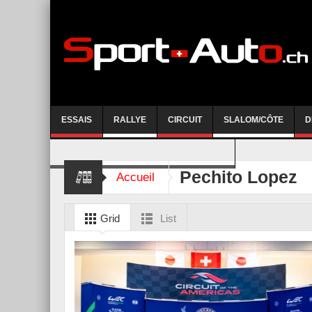
ESSAIS
RALLYE
CIRCUIT
SLALOM/CÔTE
D
COURSE DE CÔTE AYENT-ANZERE 2026
Pechito Lopez
Accueil
Grid
List