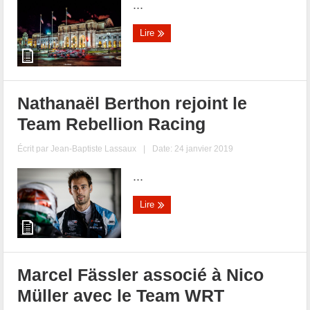
...
Lire
Nathanaël Berthon rejoint le
Team Rebellion Racing
Écrit par
Jean-Baptiste Lassaux
|
Date: 24 janvier 2019
...
Lire
Marcel Fässler associé à Nico
Müller avec le Team WRT