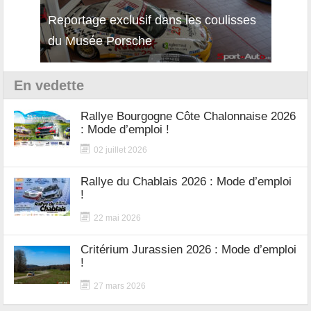
Reportage exclusif dans les coulisses
Découverte de la nouvelle Ferrari
Essai
du Musée Porsche
12Cilindri Manuale
Shift
En vedette
Rallye Bourgogne Côte Chalonnaise 2026
: Mode d’emploi !
02 juillet 2026
Rallye du Chablais 2026 : Mode d’emploi
!
22 mai 2026
Critérium Jurassien 2026 : Mode d’emploi
!
27 mars 2026