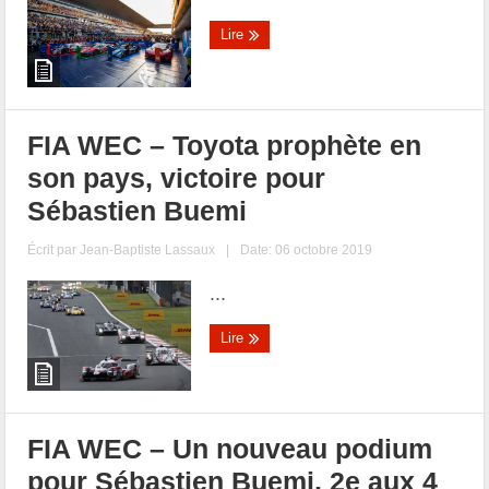
Lire
FIA WEC – Toyota prophète en
son pays, victoire pour
Sébastien Buemi
Écrit par
Jean-Baptiste Lassaux
|
Date: 06 octobre 2019
...
Lire
FIA WEC – Un nouveau podium
pour Sébastien Buemi, 2e aux 4