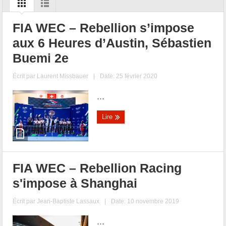
FIA WEC – Rebellion s’impose
aux 6 Heures d’Austin, Sébastien
Buemi 2e
Écrit par
Laurent Missbauer
|
Date: 25 février 2020
...
Lire
FIA WEC – Rebellion Racing
s'impose à Shanghai
Écrit par
Jean-Baptiste Lassaux
|
Date: 10 novembre 2019
...