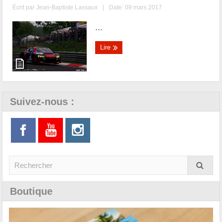
Écrit par
Jean-Baptiste Lassaux
|
Date: 09 mars 2017
...
Lire
Suivez-nous :
Boutique