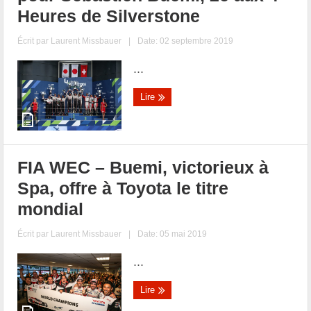
Heures de Silverstone
Écrit par
Laurent Missbauer
|
Date: 02 septembre 2019
...
Lire
FIA WEC – Buemi, victorieux à
Spa, offre à Toyota le titre
mondial
Écrit par
Laurent Missbauer
|
Date: 05 mai 2019
...
Lire