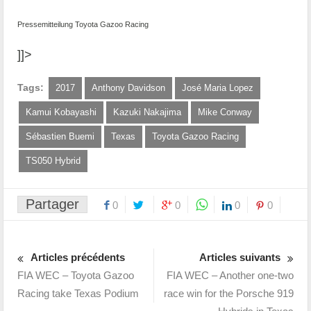
Pressemitteilung Toyota Gazoo Racing
]]>
Tags:
2017
Anthony Davidson
José Maria Lopez
Kamui Kobayashi
Kazuki Nakajima
Mike Conway
Sébastien Buemi
Texas
Toyota Gazoo Racing
TS050 Hybrid
Partager
0
0
0
0
Articles précédents
Articles suivants
FIA WEC – Toyota Gazoo
FIA WEC – Another one-two
Racing take Texas Podium
race win for the Porsche 919