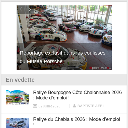
Reportage exclusif dans les coulisses
Découverte de la nouvelle Ferrari
Essai
du Musée Porsche
12Cilindri Manuale
Shift
En vedette
Rallye Bourgogne Côte Chalonnaise 2026
: Mode d’emploi !
|
BAPTISTE AEBI
02 juillet 2026
Rallye du Chablais 2026 : Mode d’emploi
!