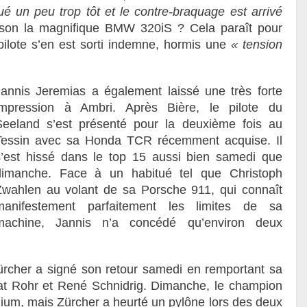
é un peu trop tôt et le contre-braquage est arrivé
ison la magnifique BMW 320iS ? Cela paraît pour
pilote s’en est sorti indemne, hormis une
« tension
Jannis Jeremias a également laissé une très forte
impression à Ambri. Après Bière, le pilote du
Seeland s’est présenté pour la deuxième fois au
Tessin avec sa Honda TCR récemment acquise. Il
s’est hissé dans le top 15 aussi bien samedi que
dimanche. Face à un habitué tel que Christoph
Zwahlen au volant de sa Porsche 911, qui connaît
manifestement parfaitement les limites de sa
machine, Jannis n’a concédé qu’environ deux
rcher a signé son retour samedi en remportant sa
eat Rohr et René Schnidrig. Dimanche, le champion
odium, mais Zürcher a heurté un pylône lors des deux