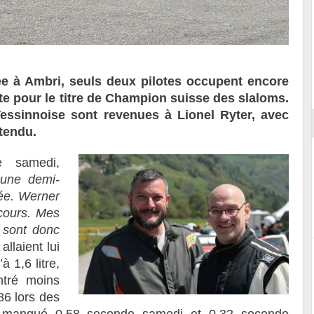
ort
ée à Ambri, seuls deux pilotes occupent encore
e pour le titre de Champion suisse des slaloms.
essinnoise sont revenues à Lionel Ryter, avec
tendu.
 samedi,
une demi-
née. Werner
cours. Mes
 sont donc
allaient lui
 1,6 litre,
ntré moins
86 lors des
 a manqué 0,58 seconde samedi et 0,32 seconde