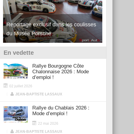
Reportage exclusif dans les coulisses
Découverte de la nouvelle Ferrari
Essai – Po
du Musée Porsche
12Cilindri Manuale
Shift
En vedette
Rallye Bourgogne Côte
Chalonnaise 2026 : Mode
d’emploi !
02 juillet 2026
|
JEAN-BAPTISTE LASSAUX
Rallye du Chablais 2026 :
Mode d’emploi !
22 mai 2026
|
JEAN-BAPTISTE LASSAUX