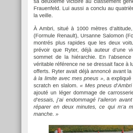
sa deuxième victoire au classement géné
Frauenfeld. Lui aussi a conclu au quatr
la veille.
À Ambri, situé à 1000 mètres d’altitude,
(Formule Renault), Ursanne Salomon (For
montrés plus rapides que les deux voitu
prévoir que Ryter, déjà auteur d’une vi
sommet de la hiérarchie. En l’absence 
véritable référence ne se dressait face à l
offerts. Ryter avait déjà annoncé avant la
à la limite avec mes pneus »
, a expliqué
scratch en slalom.
« Mes pneus d’Ambri 
ajouté un léger dommage de carrosser
d’essais, j’ai endommagé l’aileron ava
réparer en deux minutes, ce qui m’a 
manche. »