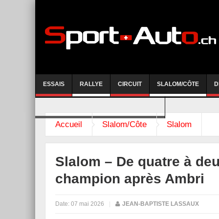
ESSAIS
RALLYE
CIRCUIT
SLALOM/CÔTE
D
COURSE DE CÔTE AYENT-ANZERE 2026
Accueil
Slalom/Côte
Slalom
Slalom – De quatre à deu
champion après Ambri
Date:
07 mai 2026
|
JEAN-BAPTISTE LASSAUX