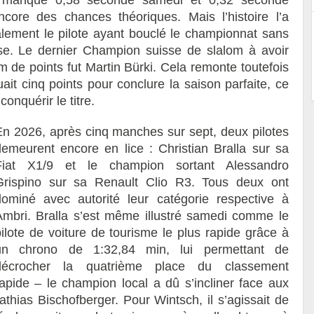
ore des chances théoriques. Mais l’histoire l’a
alement le pilote ayant bouclé le championnat sans
se. Le dernier Champion suisse de slalom à avoir
m de points fut Martin Bürki. Cela remonte toutefois
ait cinq points pour conclure la saison parfaite, ce
nquérir le titre.
En 2026, après cinq manches sur sept, deux pilotes
demeurent encore en lice : Christian Bralla sur sa
Fiat X1/9 et le champion sortant Alessandro
Grispino sur sa Renault Clio R3. Tous deux ont
dominé avec autorité leur catégorie respective à
Ambri. Bralla s’est même illustré samedi comme le
pilote de voiture de tourisme le plus rapide grâce à
un chrono de 1:32,84 min, lui permettant de
décrocher la quatrième place du classement
apide – le champion local a dû s’incliner face aux
thias Bischofberger. Pour Wintsch, il s’agissait de