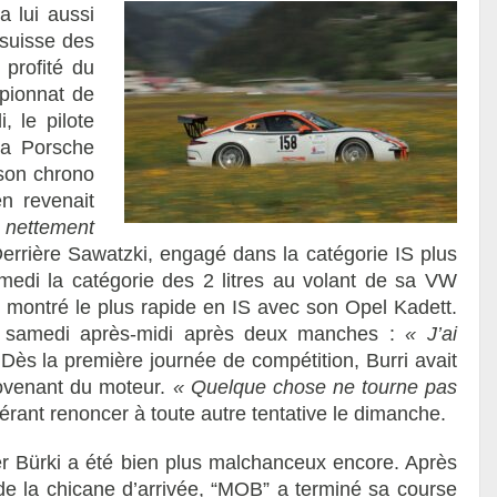
 lui aussi
 suisse des
 profité du
pionnat de
, le pilote
sa Porsche
 son chrono
n revenait
 nettement
errière Sawatzki, engagé dans la catégorie IS plus
amedi la catégorie des 2 litres au volant de sa VW
 montré le plus rapide en IS avec son Opel Kadett.
e samedi après-midi après deux manches :
« J’ai
Dès la première journée de compétition, Burri avait
rovenant du moteur.
« Quelque chose ne tourne pas
éférant renoncer à toute autre tentative le dimanche.
er Bürki a été bien plus malchanceux encore. Après
 de la chicane d’arrivée, “MOB” a terminé sa course