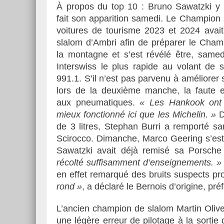
À propos du top 10 : Bruno Sawatzki y a
fait son apparition samedi. Le Champion
voitures de tourisme 2023 et 2024 avait
slalom d’Ambri afin de préparer le Cham
la montagne et s’est révélé être, samedi
Interswiss le plus rapide au volant de 
991.1. S’il n’est pas parvenu à améliorer
lors de la deuxième manche, la faute e
aux pneumatiques.
« Les Hankook ont
mieux fonctionné ici que les Michelin. »
D
de 3 litres, Stephan Burri a remporté s
Scirocco. Dimanche, Marco Geering s’est
Sawatzki avait déjà remisé sa Porsch
récolté suffisamment d’enseignements. »
en effet remarqué des bruits suspects p
rond »
, a déclaré le Bernois d’origine, pr
L’ancien champion de slalom Martin Oliv
une légère erreur de pilotage à la sortie