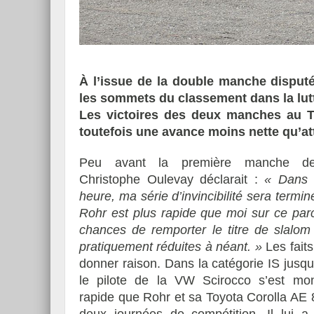
Essai – Morgan Supersp
À l’issue de la double manche disput
les sommets du classement dans la lutt
Les victoires des deux manches au T
toutefois une avance moins nette qu’at
Peu avant la première manche de
Christophe Oulevay déclarait :
« Dans 
heure, ma série d’invincibilité sera termi
Rohr est plus rapide que moi sur ce par
chances de remporter le titre de slalom
pratiquement réduites à néant. »
Les faits 
donner raison. Dans la catégorie IS jusqu’à
le pilote de la VW Scirocco s’est mo
rapide que Rohr et sa Toyota Corolla AE 
deux journées de compétition. Il lui