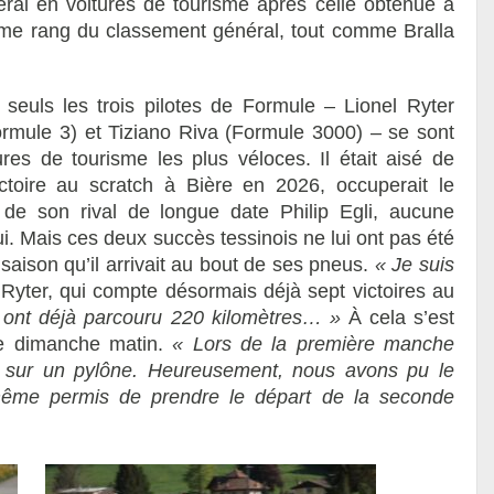
ral en voitures de tourisme après celle obtenue à
ième rang du classement général, tout comme Bralla
 seuls les trois pilotes de Formule – Lionel Ryter
mule 3) et Tiziano Riva (Formule 3000) – se sont
res de tourisme les plus véloces. Il était aisé de
ctoire au scratch à Bière en 2026, occuperait le
de son rival de longue date Philip Egli, aucune
ui. Mais ces deux succès tessinois ne lui ont pas été
 saison qu’il arrivait au bout de ses pneus.
« Je suis
 Ryter, qui compte désormais déjà sept victoires au
ont déjà parcouru 220 kilomètres… »
À cela s’est
ie dimanche matin.
« Lors de la première manche
nt sur un pylône. Heureusement, nous avons pu le
même permis de prendre le départ de la seconde