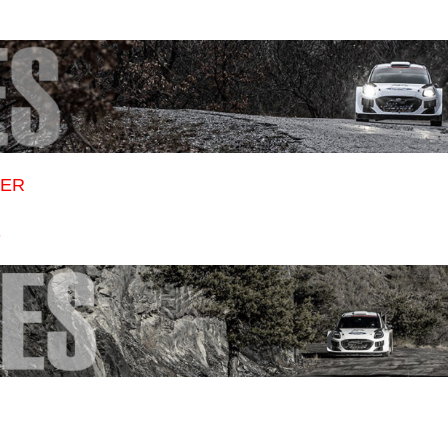
TER
S