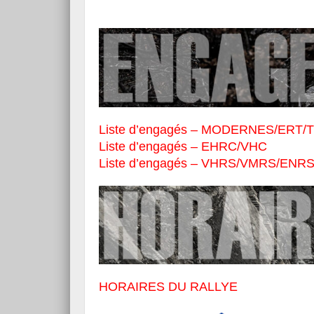
Liste d’engagés – MODERNES/ERT/
Liste d’engagés – EHRC/VHC
Liste d’engagés – VHRS/VMRS/ENR
HORAIRES DU RALLYE