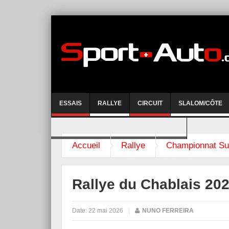
ESSAIS
RALLYE
CIRCUIT
SLALOM/CÔTE
COURSE DE CÔTE AYENT-ANZERE 2026
Accueil
Rallye
Championnat Su
Rallye du Chablais 202
Date:
22 mai 2026
|
NUNO FERREIRA