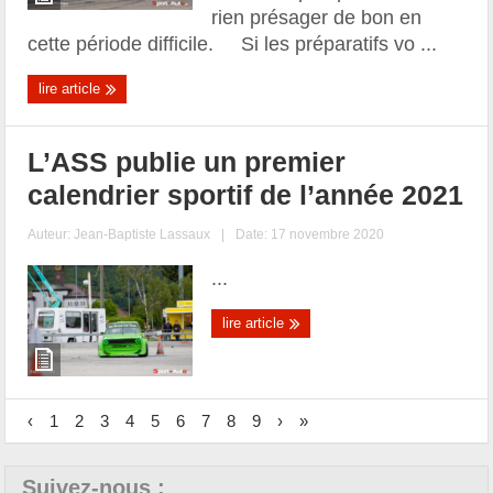
rien présager de bon en
cette période difficile. Si les préparatifs vo ...
lire article
L’ASS publie un premier
calendrier sportif de l’année 2021
Auteur:
Jean-Baptiste Lassaux
|
Date: 17 novembre 2020
...
lire article
‹
1
2
3
4
5
6
7
8
9
›
»
Suivez-nous :