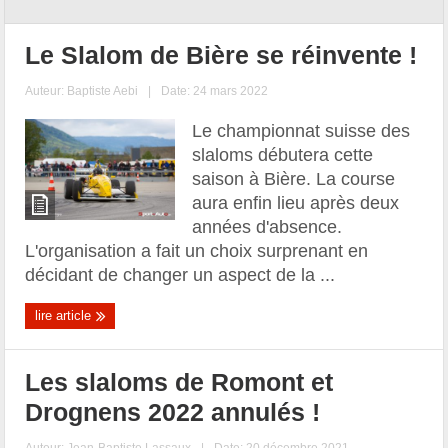
Le Slalom de Bière se réinvente !
Auteur:
Baptiste Aebi
|
Date: 24 mars 2022
Le championnat suisse des
slaloms débutera cette
saison à Bière. La course
aura enfin lieu après deux
années d'absence.
L'organisation a fait un choix surprenant en
décidant de changer un aspect de la ...
lire article
Les slaloms de Romont et
Drognens 2022 annulés !
Auteur:
Jean-Baptiste Lassaux
|
Date: 20 décembre 2021