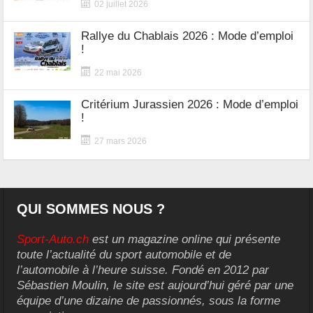
02 juillet 2026
Rallye du Chablais 2026 : Mode d’emploi
!
22 mai 2026
Critérium Jurassien 2026 : Mode d’emploi
!
27 mars 2026
QUI SOMMES NOUS ?
Sport-Auto.ch
est un magazine online qui présente
toute l’actualité du sport automobile et de
l’automobile à l’heure suisse. Fondé en 2012 par
Sébastien Moulin, le site est aujourd’hui géré par une
équipe d’une dizaine de passionnés, sous la forme