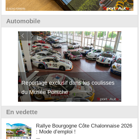
Automobile
Reportage exclusif dans les coulisses
Découverte de la nouvelle Ferrari
Essai
du Musée Porsche
12Cilindri Manuale
Shift
En vedette
Rallye Bourgogne Côte Chalonnaise 2026
: Mode d’emploi !