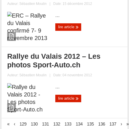
Auteur:
Sébastien Moulin
|
Date: 15 décembre 2012
...
lire article
Rallye du Valais 2012 – Les
photos Sport-Auto.ch
Auteur:
Sébastien Moulin
|
Date: 04 novembre 2012
...
lire article
«
‹
129
130
131
132
133
134
135
136
137
›
»