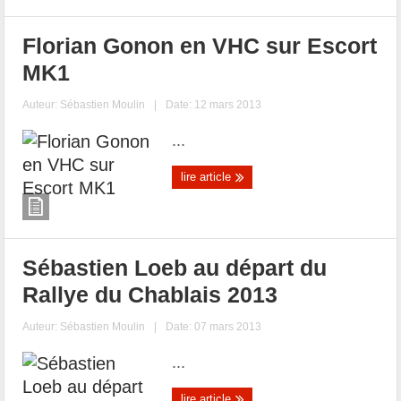
Florian Gonon en VHC sur Escort
MK1
Auteur:
Sébastien Moulin
|
Date: 12 mars 2013
...
lire article
Sébastien Loeb au départ du
Rallye du Chablais 2013
Auteur:
Sébastien Moulin
|
Date: 07 mars 2013
...
lire article