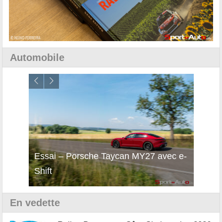
Automobile
i
Essai – Porsche Taycan MY27 avec e-
Décou
Shift
Turb
En vedette