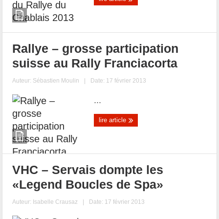
Rallye – grosse participation
suisse au Rally Franciacorta
Auteur:
Sébastien Moulin
|
Date: 17 février 2013
...
lire article
VHC – Servais dompte les
«Legend Boucles de Spa»
Auteur:
Isabelle Crausaz
|
Date: 17 février 2013