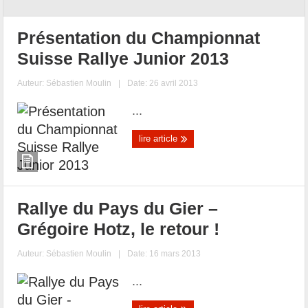
Présentation du Championnat
Suisse Rallye Junior 2013
Auteur:
Sébastien Moulin
|
Date: 26 avril 2013
...
lire article
Rallye du Pays du Gier –
Grégoire Hotz, le retour !
Auteur:
Sébastien Moulin
|
Date: 16 mars 2013
...