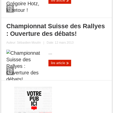
lire article
Championnat Suisse des Rallyes
: Ouverture des débats!
Auteur:
Sébastien Moulin
|
Date: 12 mars 2013
...
lire article