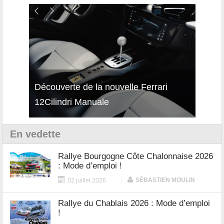
isses
Découverte de la nouvelle Ferrari
Essai
12Cilindri Manuale
Shift
En vedette
Rallye Bourgogne Côte Chalonnaise 2026
: Mode d’emploi !
|
SÉBASTIEN MOULIN
02 juillet 2026
Rallye du Chablais 2026 : Mode d’emploi
!