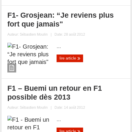
F1- Grosjean: “Je reviens plus
fort que jamais"
Auteur:
Sébastien Moulin
|
Date: 28 août 2012
...
lire article
F1 – Buemi un retour en F1
possible dès 2013
Auteur:
Sébastien Moulin
|
Date: 14 août 2012
...
lire article