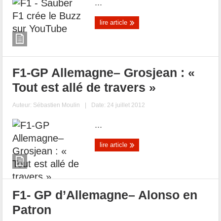
...
lire article
F1-GP Allemagne– Grosjean : «
Tout est allé de travers »
Auteur:
Sébastien Moulin
|
Date: 24 juillet 2012
...
lire article
F1- GP d’Allemagne– Alonso en
Patron