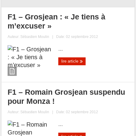
F1 – Grosjean : « Je tiens à
m’excuser »
Auteur:
Sébastien Moulin
|
Date: 02 septembre 2012
...
lire article
F1 – Romain Grosjean suspendu
pour Monza !
Auteur:
Sébastien Moulin
|
Date: 02 septembre 2012
...