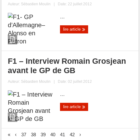
Auteur:
Sébastien Moulin
|
Date: 22 juillet 2012
...
lire article
F1 – Interview Romain Grosjean
avant le GP de GB
Auteur:
Sébastien Moulin
|
Date: 02 juillet 2012
...
lire article
«
‹
37
38
39
40
41
42
›