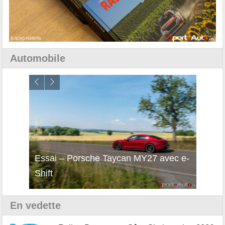
Automobile
i
Essai – Porsche Taycan MY27 avec e-
Décou
Shift
Turb
En vedette