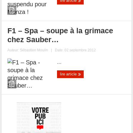
lire article
F1 – Spa – soupe à la grimace
chez Sauber…
Auteur:
Sébastien Moulin
|
Date: 02 septembre 2012
...
lire article