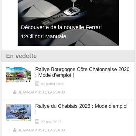
isses
Découverte de la nouvelle Ferrari
Essai
12Cilindri Manuale
Shift
En vedette
Rallye Bourgogne Côte Chalonnaise 2026
: Mode d’emploi !
02 juillet 2026
|
JEAN-BAPTISTE LASSAUX
Rallye du Chablais 2026 : Mode d’emploi
!
22 mai 2026
|
JEAN-BAPTISTE LASSAUX