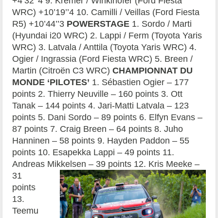
+4’32’’4 9. Kremer / Winklhofer (Ford Fiesta
WRC) +10’19’’4 10. Camilli / Veillas (Ford Fiesta
R5) +10’44’’3
POWERSTAGE
1. Sordo / Marti
(Hyundai i20 WRC) 2. Lappi / Ferm (Toyota Yaris
WRC) 3. Latvala / Anttila (Toyota Yaris WRC) 4.
Ogier / Ingrassia (Ford Fiesta WRC) 5. Breen /
Martin (Citroën C3 WRC)
CHAMPIONNAT DU
MONDE ‘PILOTES’
1. Sébastien Ogier – 177
points 2. Thierry Neuville – 160 points 3. Ott
Tanak – 144 points 4. Jari-Matti Latvala – 123
points 5. Dani Sordo – 89 points 6. Elfyn Evans –
87 points 7. Craig Breen – 64 points 8. Juho
Hanninen – 58 points 9. Hayden Paddon – 55
points 10. Esapekka Lappi – 49 points 11.
Andreas Mikkelsen – 39 points
12. Kris Meeke –
31
points
13.
Teemu