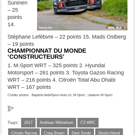
Suninen
– 25
points
14.
Stéphane Lefèbvre – 22 points 15. Mads Ostberg
– 19 points
CHAMPIONNAT DU MONDE
‘CONSTRUCTEURS’
1. M-Sport WRT – 325 points 2. Hyundai
Motorsport – 261 points 3. Toyota Gazoo Racing
WRT – 216 points 4. Citroën Total Abu Dhabi
WRT – 167 points
Crédits photos : Baptiste Aebi/Sport-Auto.ch, M-Sport ; citations M-Sport
]]>
Tags:
2017
Andreas Mikkelsen
C3 WRC
Citroën Racing
Craig Breen
Dani Sordo
Deutschland