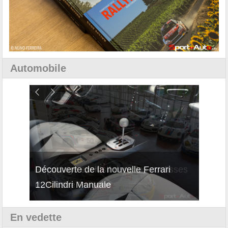
Automobile
isses
Découverte de la nouvelle Ferrari
Essai
12Cilindri Manuale
Shift
En vedette