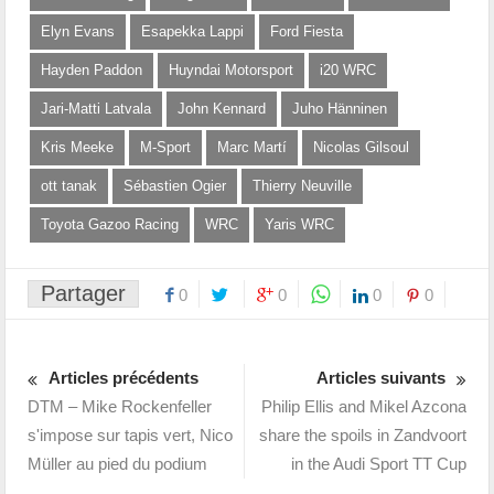
Elyn Evans
Esapekka Lappi
Ford Fiesta
Hayden Paddon
Huyndai Motorsport
i20 WRC
Jari-Matti Latvala
John Kennard
Juho Hänninen
Kris Meeke
M-Sport
Marc Martí
Nicolas Gilsoul
ott tanak
Sébastien Ogier
Thierry Neuville
Toyota Gazoo Racing
WRC
Yaris WRC
Partager
0
0
0
0
Articles précédents
Articles suivants
DTM – Mike Rockenfeller
Philip Ellis and Mikel Azcona
s'impose sur tapis vert, Nico
share the spoils in Zandvoort
Müller au pied du podium
in the Audi Sport TT Cup