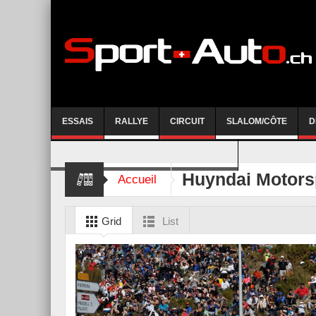
ESSAIS
RALLYE
CIRCUIT
SLALOM/CÔTE
D
COURSE DE CÔTE AYENT-ANZERE 2026
Huyndai Motors
Accueil
Grid
List