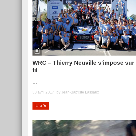
WRC – Thierry Neuville s'impose sur 
fil
...
30 avril 2017
| by
Jean-Baptiste Lassaux
Lire