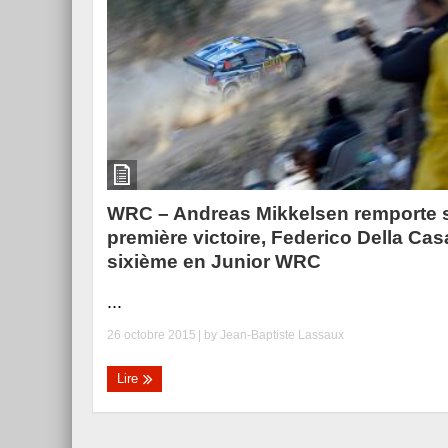
WRC – Andreas Mikkelsen remporte 
première victoire, Federico Della Cas
sixième en Junior WRC
...
26 octobre 2015
| by
Jean-Baptiste Lassaux
Lire