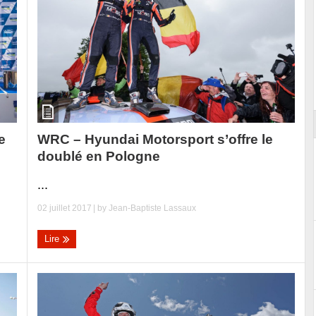
Essai – Morgan Supersport
WRC – Hyundai Motorsport s’offre le
e
doublé en Pologne
...
02 juillet 2017
| by
Jean-Baptiste Lassaux
Lire