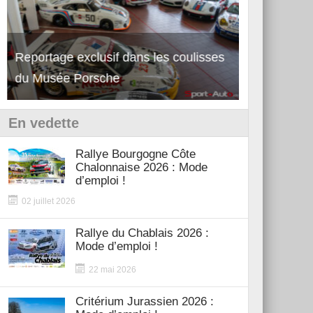
Reportage exclusif dans les coulisses
Découverte 
du Musée Porsche
12Cilindri 
En vedette
Rallye Bourgogne Côte
Chalonnaise 2026 : Mode
d’emploi !
02 juillet 2026
Rallye du Chablais 2026 :
Mode d’emploi !
22 mai 2026
Critérium Jurassien 2026 :