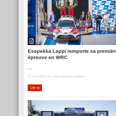
Esapekka Lappi remporte sa premièr
épreuve en WRC
...
01 août 2017
| by
Jean-Baptiste Lassaux
Lire