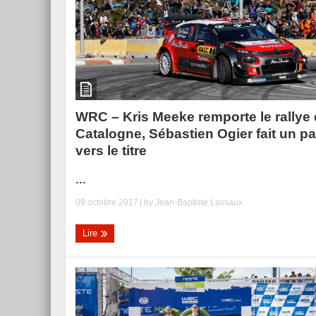
WRC – Kris Meeke remporte le rallye
Catalogne, Sébastien Ogier fait un p
vers le titre
...
09 octobre 2017
| by
Jean-Baptiste Lassaux
Lire