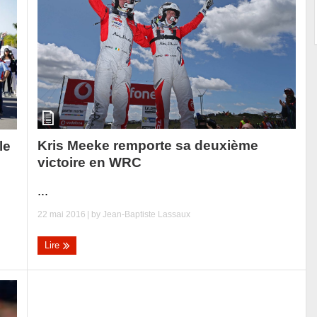
Kris Meeke remporte sa deuxième
le
victoire en WRC
...
22 mai 2016
| by
Jean-Baptiste Lassaux
Lire