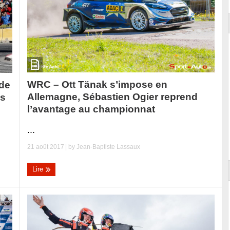
WRC – Ott Tänak s’impose en
 de
Allemagne, Sébastien Ogier reprend
as
l’avantage au championnat
...
21 août 2017
| by
Jean-Baptiste Lassaux
Lire